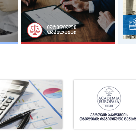
UNIDROIT-ის წარმომადგენლების 
ლექცია თსუ-ში
იურიდიული
ფაკულტეტი
საქართველო და კოვიდპანდემია
რეალობის ანთროპოლოგიური კ
თსუ ეკონომიკისა და ბიზნესის 
შეხვედრა ნეაპოლის უნივერსიტეტის დო