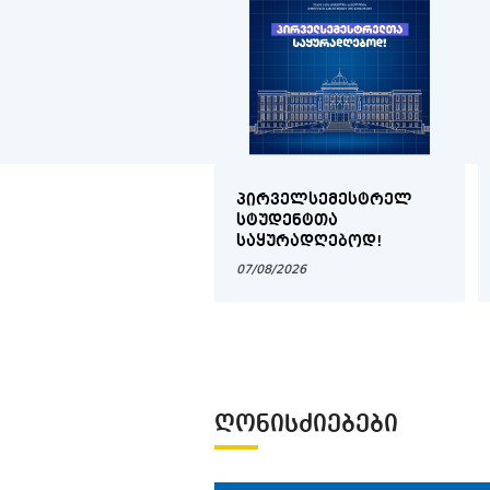
ᲞᲘᲠᲕᲔᲚᲡᲔᲛᲔᲡᲢᲠᲔᲚ
ᲡᲢᲣᲓᲔᲜᲢᲗᲐ
ᲡᲐᲧᲣᲠᲐᲓᲦᲔᲑᲝᲓ!
07/08/2026
ᲦᲝᲜᲘᲡᲫᲘᲔᲑᲔᲑᲘ