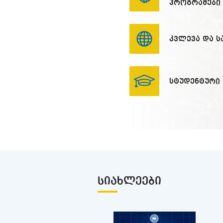
პროგრამები
კვლევა და 
სტუდენტური
ᲡᲘᲐᲮᲚᲔᲔᲑᲘ