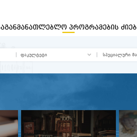
მონოგრაფიის „ინფორმაციული ს
ქართველურ ენათა ჰიპოტაქსური
პრეზენტაცია
ᲡᲐᲒᲐᲜᲛᲐᲜᲐᲗᲚᲔᲑᲚᲝ ᲞᲠᲝᲒᲠᲐᲛᲔᲑᲘᲡ ᲫᲘᲔᲑ
ღამე ბიბლიოთეკაში-2
სტუდენტური სამეცნიერო კონფერე
ჯემალ ქარჩხაძე- 90