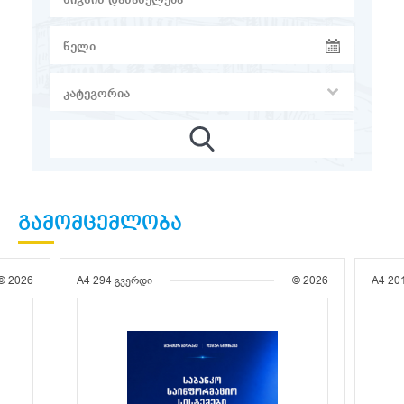
ᲒᲐᲛᲝᲛᲪᲔᲛᲚᲝᲑᲐ
© 2026
A4
294 გვერდი
© 2026
A4
20