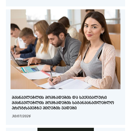
ᲛᲐᲡᲬᲐᲕᲚᲔᲑᲚᲘᲡ ᲛᲝᲛᲖᲐᲓᲔᲑᲘᲡ ᲓᲐ ᲡᲞᲔᲪᲘᲐᲚᲣᲠᲘ
ᲛᲐᲡᲬᲐᲕᲚᲔᲑᲚᲘᲡ ᲛᲝᲛᲖᲐᲓᲔᲑᲘᲡ ᲡᲐᲒᲐᲜᲛᲐᲜᲐᲗᲚᲔᲑᲚᲝ
ᲞᲠᲝᲒᲠᲐᲛᲔᲑᲖᲔ ᲛᲘᲦᲔᲑᲘᲡ ᲕᲐᲓᲔᲑᲘ
30/07/2026