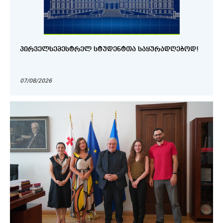
ᲞᲘᲠᲕᲔᲚᲡᲔᲛᲔᲡᲢᲠᲔᲚ ᲡᲢᲣᲓᲔᲜᲢᲗᲐ ᲡᲐᲧᲣᲠᲐᲓᲦᲔᲑᲝᲓ!
07/08/2026