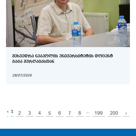
ᲨᲔᲮᲕᲔᲓᲠᲐ ᲜᲔᲐᲞᲝᲚᲘᲡ ᲣᲜᲘᲕᲔᲠᲡᲘᲢᲔᲢᲘᲡ ᲓᲝᲪᲔᲜᲢ
ᲒᲐᲒᲐ ᲨᲣᲠᲦᲐᲘᲐᲡᲗᲐᲜ
28/07/2026
‹
1
...
2
3
4
5
6
7
8
199
200
›