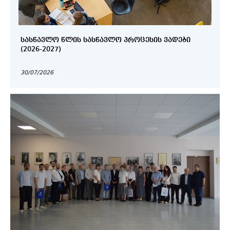
ᲡᲐᲡᲬᲐᲕᲚᲝ ᲬᲚᲘᲡ ᲡᲐᲡᲬᲐᲕᲚᲝ ᲞᲠᲝᲪᲔᲡᲘᲡ ᲕᲐᲓᲔᲑᲘ
(2026-2027)
30/07/2026