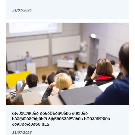
31/07/2026
ᲒᲠᲫᲔᲚᲓᲔᲑᲐ ᲒᲐᲜᲐᲪᲮᲐᲓᲔᲑᲘᲡ ᲛᲘᲦᲔᲑᲐ
ᲡᲐᲔᲠᲗᲐᲨᲝᲠᲘᲡᲝ ᲑᲠᲬᲧᲘᲜᲕᲐᲚᲔᲑᲘᲡ ᲡᲢᲘᲞᲔᲜᲓᲘᲘᲡ
ᲞᲠᲝᲒᲠᲐᲛᲐᲖᲔ (IES)
31/07/2026