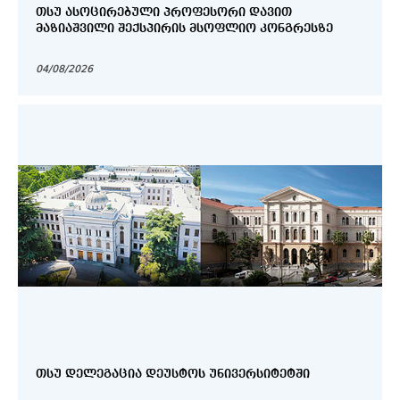
ᲗᲡᲣ ᲐᲡᲝᲪᲘᲠᲔᲑᲣᲚᲘ ᲞᲠᲝᲤᲔᲡᲝᲠᲘ ᲓᲐᲕᲘᲗ
ᲛᲐᲖᲘᲐᲨᲕᲘᲚᲘ ᲨᲔᲥᲡᲞᲘᲠᲘᲡ ᲛᲡᲝᲤᲚᲘᲝ ᲙᲝᲜᲒᲠᲔᲡᲖᲔ
04/08/2026
ᲗᲡᲣ ᲓᲔᲚᲔᲒᲐᲪᲘᲐ ᲓᲔᲣᲡᲢᲝᲡ ᲣᲜᲘᲕᲔᲠᲡᲘᲢᲔᲢᲨᲘ