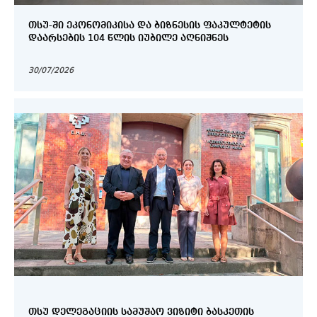
ᲗᲡᲣ-ᲨᲘ ᲔᲙᲝᲜᲝᲛᲘᲙᲘᲡᲐ ᲓᲐ ᲑᲘᲖᲜᲔᲡᲘᲡ ᲤᲐᲙᲣᲚᲢᲔᲢᲘᲡ
ᲓᲐᲐᲠᲡᲔᲑᲘᲡ 104 ᲬᲚᲘᲡ ᲘᲣᲑᲘᲚᲔ ᲐᲦᲜᲘᲨᲜᲔᲡ
30/07/2026
ᲗᲡᲣ ᲓᲔᲚᲔᲒᲐᲪᲘᲘᲡ ᲡᲐᲛᲣᲨᲐᲝ ᲕᲘᲖᲘᲢᲘ ᲑᲐᲡᲙᲔᲗᲘᲡ