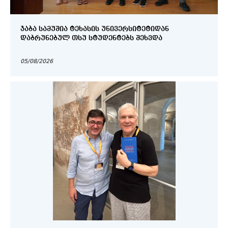
ᲯᲐᲑᲐ ᲡᲐᲛᲣᲨᲘᲐ ᲢᲔᲮᲐᲡᲘᲡ ᲣᲜᲘᲕᲔᲠᲡᲘᲢᲔᲢᲘᲓᲐᲜ
ᲓᲐᲑᲠᲣᲜᲔᲑᲣᲚ ᲗᲡᲣ ᲡᲢᲣᲓᲔᲜᲢᲔᲑᲡ ᲨᲔᲮᲕᲓᲐ
05/08/2026