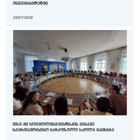
ᲣᲜᲘᲕᲔᲠᲡᲘᲢᲔᲢᲨᲘ
29/07/2026
ᲗᲡᲣ-ᲨᲘ ᲡᲝᲪᲘᲝᲚᲘᲜᲒᲕᲘᲡᲢᲘᲙᲘᲡ ᲛᲔᲡᲐᲛᲔ
ᲡᲐᲔᲠᲗᲐᲨᲝᲠᲘᲡᲝ ᲡᲐᲖᲐᲤᲮᲣᲚᲝ ᲡᲙᲝᲚᲐ ᲒᲐᲘᲮᲡᲜᲐ