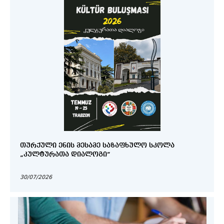
ᲗᲣᲠᲥᲣᲚᲘ ᲔᲜᲘᲡ ᲛᲔᲡᲐᲛᲔ ᲡᲐᲖᲐᲤᲮᲣᲚᲝ ᲡᲙᲝᲚᲐ
„ᲙᲣᲚᲢᲣᲠᲐᲗᲐ ᲓᲘᲐᲚᲝᲒᲘ“
30/07/2026