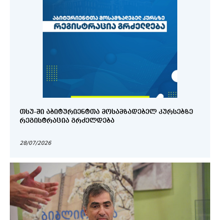
ᲗᲡᲣ-ᲨᲘ ᲐᲑᲘᲢᲣᲠᲘᲔᲜᲢᲗᲐ ᲛᲝᲡᲐᲛᲖᲐᲓᲔᲑᲔᲚ ᲙᲣᲠᲡᲔᲑᲖᲔ
ᲠᲔᲒᲘᲡᲢᲠᲐᲪᲘᲐ ᲒᲠᲫᲔᲚᲓᲔᲑᲐ
28/07/2026