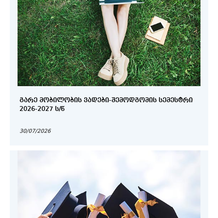
ᲒᲐᲠᲔ ᲛᲝᲑᲘᲚᲝᲑᲘᲡ ᲕᲐᲓᲔᲑᲘ-ᲨᲔᲛᲝᲓᲒᲝᲛᲘᲡ ᲡᲔᲛᲔᲡᲢᲠᲘ
2026-2027 Ს/Წ
30/07/2026