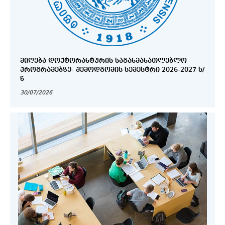
ᲛᲘᲦᲔᲑᲐ ᲓᲝᲥᲢᲝᲠᲐᲜᲢᲣᲠᲘᲡ ᲡᲐᲒᲐᲜᲛᲐᲜᲐᲗᲚᲔᲑᲚᲝ
ᲞᲠᲝᲒᲠᲐᲛᲔᲑᲖᲔ- ᲨᲔᲛᲝᲓᲒᲝᲛᲘᲡ ᲡᲔᲛᲔᲡᲢᲠᲘ 2026-2027 Ს/
Წ
30/07/2026