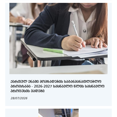
ᲥᲐᲠᲗᲣᲚ ᲔᲜᲐᲨᲘ ᲛᲝᲛᲖᲐᲓᲔᲑᲘᲡ ᲡᲐᲒᲐᲜᲛᲐᲜᲐᲗᲚᲔᲑᲚᲝ
ᲞᲠᲝᲒᲠᲐᲛᲐ - 2026-2027 ᲡᲐᲡᲬᲐᲕᲚᲝ ᲬᲚᲘᲡ ᲡᲐᲡᲬᲐᲕᲚᲝ
ᲞᲠᲝᲪᲔᲡᲘᲡ ᲕᲐᲓᲔᲑᲘ
28/07/2026