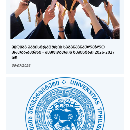
ᲛᲘᲦᲔᲑᲐ ᲛᲐᲒᲘᲡᲢᲠᲐᲢᲣᲠᲘᲡ ᲡᲐᲒᲐᲜᲛᲐᲜᲐᲗᲚᲔᲑᲚᲝ
ᲞᲠᲝᲒᲠᲐᲛᲔᲑᲖᲔ - ᲨᲔᲛᲝᲓᲒᲝᲛᲘᲡ ᲡᲔᲛᲔᲡᲢᲠᲘ 2026-2027
Ს/Წ
30/07/2026