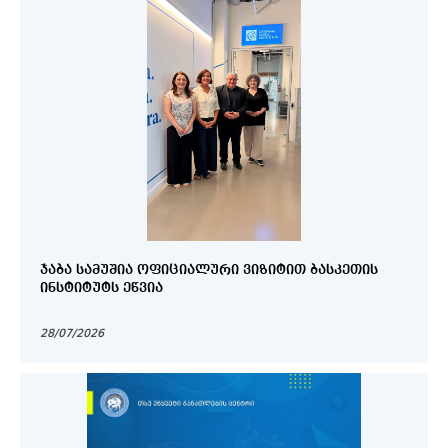
ᲯᲐᲑᲐ ᲡᲐᲛᲣᲨᲘᲐ ᲝᲤᲘᲪᲘᲐᲚᲣᲠᲘ ᲕᲘᲖᲘᲢᲘᲗ ᲑᲐᲡᲙᲔᲗᲘᲡ
ᲘᲜᲡᲢᲘᲢᲣᲢᲡ ᲔᲬᲕᲘᲐ
28/07/2026