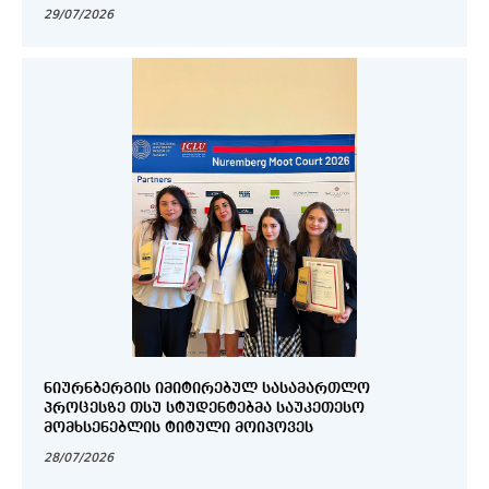
29/07/2026
ᲜᲘᲣᲠᲜᲑᲔᲠᲒᲘᲡ ᲘᲛᲘᲢᲘᲠᲔᲑᲣᲚ ᲡᲐᲡᲐᲛᲐᲠᲗᲚᲝ
ᲞᲠᲝᲪᲔᲡᲖᲔ ᲗᲡᲣ ᲡᲢᲣᲓᲔᲜᲢᲔᲑᲛᲐ ᲡᲐᲣᲙᲔᲗᲔᲡᲝ
ᲛᲝᲛᲮᲡᲔᲜᲔᲑᲚᲘᲡ ᲢᲘᲢᲣᲚᲘ ᲛᲝᲘᲞᲝᲕᲔᲡ
28/07/2026