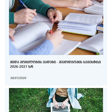
ᲨᲘᲓᲐ ᲛᲝᲑᲘᲚᲝᲑᲘᲡ ᲕᲐᲓᲔᲑᲘ - ᲨᲔᲛᲝᲓᲒᲝᲛᲘᲡ ᲡᲔᲛᲔᲡᲢᲠᲘ
2026-2027 Ს/Წ
30/07/2026