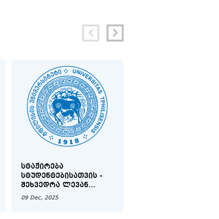
ᲡᲢᲐᲟᲘᲠᲔᲑᲐ
WIPO IP MOOT COURT
ᲡᲢᲣᲓᲔᲜᲢᲔᲑᲘᲡᲐᲗᲕᲘᲡ -
COMPETITION
ᲨᲔᲮᲕᲔᲓᲠᲐ ᲚᲔᲕᲐᲜ
ᲡᲐᲛᲮᲐᲠᲐᲣᲚᲘᲡ
09 Dec, 2025
20 Nov, 2025
ᲡᲐᲮᲔᲚᲝᲑᲘᲡ
ᲡᲐᲡᲐᲛᲐᲠᲗᲚᲝ