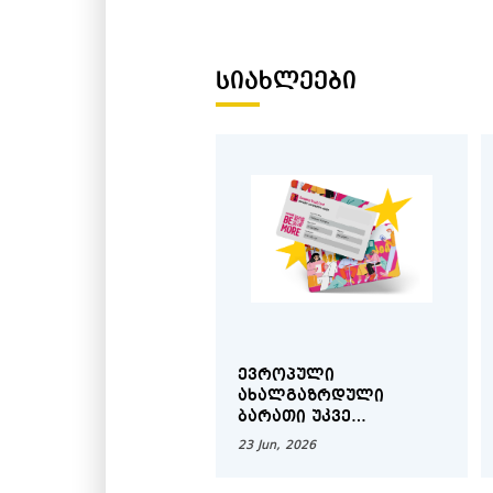
ᲡᲘᲐᲮᲚᲔᲔᲑᲘ
ᲔᲕᲠᲝᲞᲣᲚᲘ
ᲐᲮᲐᲚᲒᲐᲖᲠᲓᲣᲚᲘ
ᲑᲐᲠᲐᲗᲘ ᲣᲙᲕᲔ
ᲡᲐᲥᲐᲠᲗᲕᲔᲚᲝᲨᲘᲐ!
23 Jun, 2026