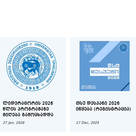
ᲚᲘᲓᲔᲠᲐᲢᲝᲠᲘᲡ 2026
ᲗᲡᲣ ᲓᲔᲡᲞᲐᲜᲘ 2026
ᲬᲚᲘᲡ ᲞᲠᲝᲒᲠᲐᲛᲐᲖᲔ
ᲘᲬᲧᲔᲑᲐ (ᲠᲔᲒᲘᲡᲢᲠᲐᲪᲘᲐ)
ᲛᲘᲦᲔᲑᲐ ᲒᲐᲛᲝᲪᲮᲐᲓᲓᲐ
27 Jan, 2026
17 Dec, 2025