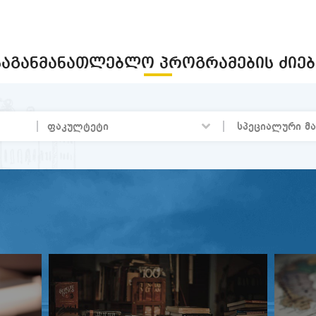
მონოგრაფიის „ინფორმაციული ს
ქართველურ ენათა ჰიპოტაქსური
პრეზენტაცია
ᲡᲐᲒᲐᲜᲛᲐᲜᲐᲗᲚᲔᲑᲚᲝ ᲞᲠᲝᲒᲠᲐᲛᲔᲑᲘᲡ ᲫᲘᲔᲑ
ღამე ბიბლიოთეკაში-2
სტუდენტური სამეცნიერო კონფერე
ჯემალ ქარჩხაძე- 90