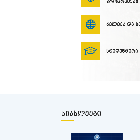
პროგრამები
კვლევა და 
სტუდენტური
ᲡᲘᲐᲮᲚᲔᲔᲑᲘ