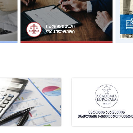
UNIDROIT-ის წარმომადგენლების 
ლექცია თსუ-ში
იურიდიული
ფაკულტეტი
საქართველო და კოვიდპანდემია
რეალობის ანთროპოლოგიური კ
თსუ ეკონომიკისა და ბიზნესის 
შეხვედრა ნეაპოლის უნივერსიტეტის დო