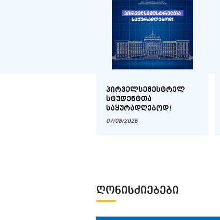
ᲞᲘᲠᲕᲔᲚᲡᲔᲛᲔᲡᲢᲠᲔᲚ
ᲡᲢᲣᲓᲔᲜᲢᲗᲐ
ᲡᲐᲧᲣᲠᲐᲓᲦᲔᲑᲝᲓ!
07/08/2026
ᲦᲝᲜᲘᲡᲫᲘᲔᲑᲔᲑᲘ