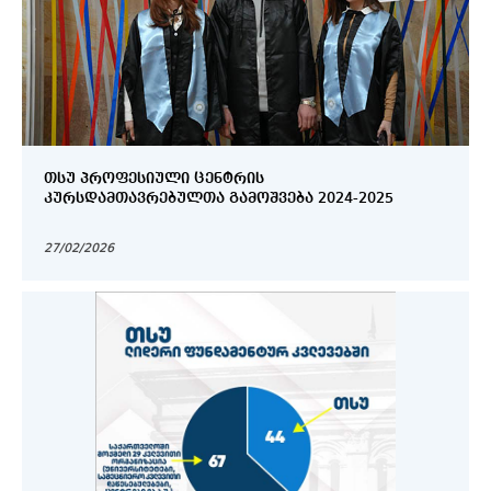
ᲗᲡᲣ ᲞᲠᲝᲤᲔᲡᲘᲣᲚᲘ ᲪᲔᲜᲢᲠᲘᲡ
ᲙᲣᲠᲡᲓᲐᲛᲗᲐᲕᲠᲔᲑᲣᲚᲗᲐ ᲒᲐᲛᲝᲨᲕᲔᲑᲐ 2024-2025
27/02/2026