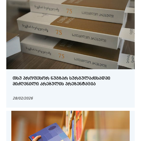
ᲗᲡᲣ ᲞᲠᲝᲤᲔᲡᲝᲠ ᲜᲣᲒᲖᲐᲠ ᲡᲣᲠᲒᲣᲚᲐᲫᲘᲡᲐᲓᲛᲘ
ᲛᲘᲫᲦᲕᲜᲘᲚᲘ ᲙᲠᲔᲑᲣᲚᲘᲡ ᲞᲠᲔᲖᲔᲜᲢᲐᲪᲘᲐ
28/02/2026