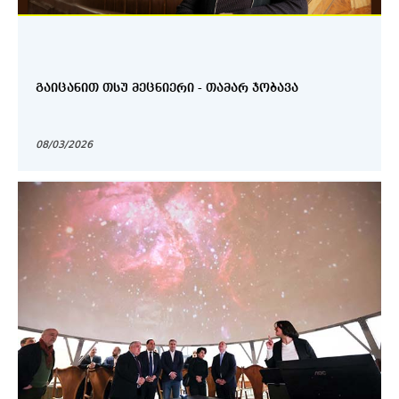
ᲒᲐᲘᲪᲐᲜᲘᲗ ᲗᲡᲣ ᲛᲔᲪᲜᲘᲔᲠᲘ - ᲗᲐᲛᲐᲠ ᲯᲝᲑᲐᲕᲐ
08/03/2026