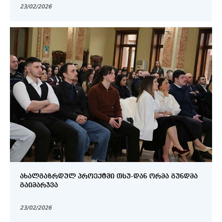
23/02/2026
ᲐᲮᲐᲚᲒᲐᲖᲠᲓᲣᲚ ᲞᲠᲝᲔᲥᲢᲨᲘ ᲗᲡᲣ-ᲓᲐᲜ ᲝᲠᲛᲐ ᲒᲣᲜᲓᲛᲐ
ᲒᲐᲘᲛᲐᲠᲯᲕᲐ
23/02/2026