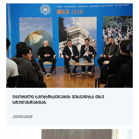
ᲪᲜᲝᲑᲘᲚᲘ ᲡᲞᲝᲠᲢᲡᲛᲔᲜᲔᲑᲘᲡ ᲨᲔᲮᲕᲔᲓᲠᲐ ᲗᲡᲣ
ᲡᲢᲣᲓᲔᲜᲢᲔᲑᲗᲐᲜ
20/02/2026