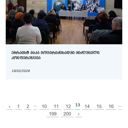
ᲔᲑᲠᲐᲘᲡᲢ ᲛᲐᲙᲐ ᲒᲝᲪᲘᲠᲘᲫᲘᲡᲐᲓᲛᲘ ᲛᲘᲫᲦᲕᲜᲘᲚᲘ
ᲙᲝᲜᲤᲔᲠᲔᲜᲪᲘᲐ
19/02/2026
...
13
...
‹
1
2
10
11
12
14
15
16
199
200
›