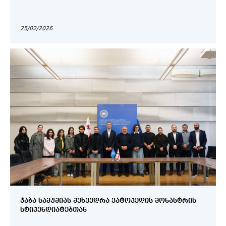
25/02/2026
ᲯᲐᲑᲐ ᲡᲐᲛᲣᲨᲘᲐᲡ ᲨᲔᲮᲕᲔᲓᲠᲐ ᲕᲐᲢᲝᲞᲔᲓᲘᲡ ᲛᲝᲜᲐᲡᲢᲠᲘᲡ
ᲡᲢᲘᲞᲔᲜᲓᲘᲐᲢᲔᲑᲗᲐᲜ