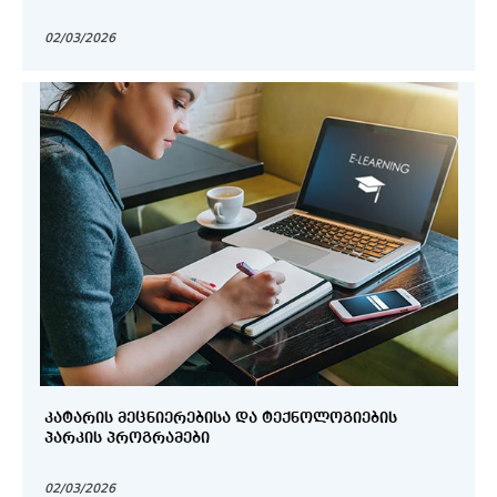
02/03/2026
ᲙᲐᲢᲐᲠᲘᲡ ᲛᲔᲪᲜᲘᲔᲠᲔᲑᲘᲡᲐ ᲓᲐ ᲢᲔᲥᲜᲝᲚᲝᲒᲘᲔᲑᲘᲡ
ᲞᲐᲠᲙᲘᲡ ᲞᲠᲝᲒᲠᲐᲛᲔᲑᲘ
02/03/2026