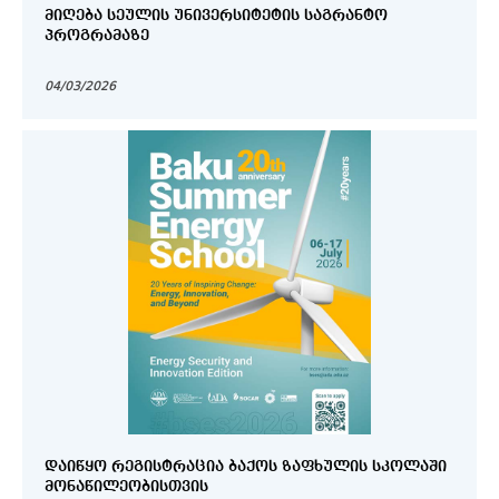
ᲛᲘᲦᲔᲑᲐ ᲡᲔᲣᲚᲘᲡ ᲣᲜᲘᲕᲔᲠᲡᲘᲢᲔᲢᲘᲡ ᲡᲐᲒᲠᲐᲜᲢᲝ
ᲞᲠᲝᲒᲠᲐᲛᲐᲖᲔ
04/03/2026
ᲓᲐᲘᲬᲧᲝ ᲠᲔᲒᲘᲡᲢᲠᲐᲪᲘᲐ ᲑᲐᲥᲝᲡ ᲖᲐᲤᲮᲣᲚᲘᲡ ᲡᲙᲝᲚᲐᲨᲘ
ᲛᲝᲜᲐᲬᲘᲚᲔᲝᲑᲘᲡᲗᲕᲘᲡ