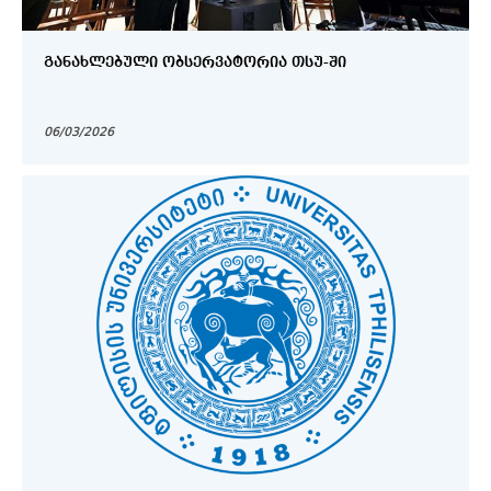
ᲒᲐᲜᲐᲮᲚᲔᲑᲣᲚᲘ ᲝᲑᲡᲔᲠᲕᲐᲢᲝᲠᲘᲐ ᲗᲡᲣ-ᲨᲘ
06/03/2026