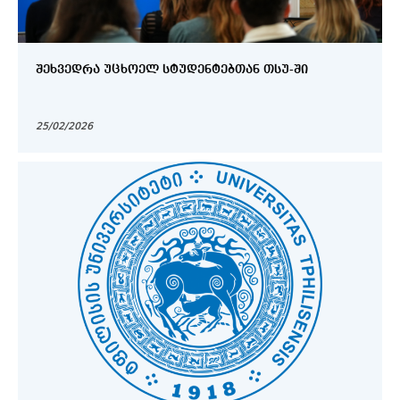
ᲨᲔᲮᲕᲔᲓᲠᲐ ᲣᲪᲮᲝᲔᲚ ᲡᲢᲣᲓᲔᲜᲢᲔᲑᲗᲐᲜ ᲗᲡᲣ-ᲨᲘ
25/02/2026