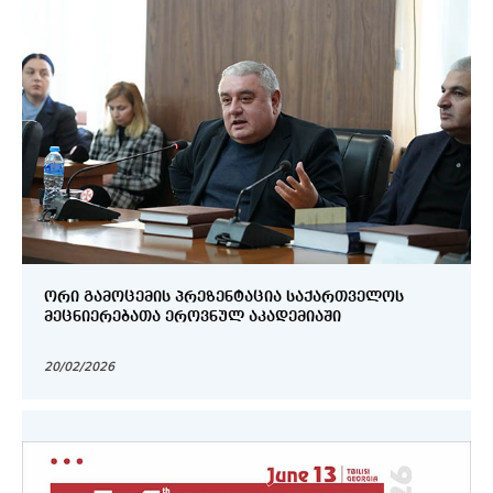
ᲝᲠᲘ ᲒᲐᲛᲝᲪᲔᲛᲘᲡ ᲞᲠᲔᲖᲔᲜᲢᲐᲪᲘᲐ ᲡᲐᲥᲐᲠᲗᲕᲔᲚᲝᲡ
ᲛᲔᲪᲜᲘᲔᲠᲔᲑᲐᲗᲐ ᲔᲠᲝᲕᲜᲣᲚ ᲐᲙᲐᲓᲔᲛᲘᲐᲨᲘ
20/02/2026