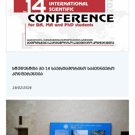
ᲡᲢᲣᲓᲔᲜᲢᲗᲐ ᲛᲔ-14 ᲡᲐᲔᲠᲗᲐᲨᲝᲠᲘᲡᲝ ᲡᲐᲛᲔᲪᲜᲘᲔᲠᲝ
ᲙᲝᲜᲤᲔᲠᲔᲜᲪᲘᲐ
19/02/2026