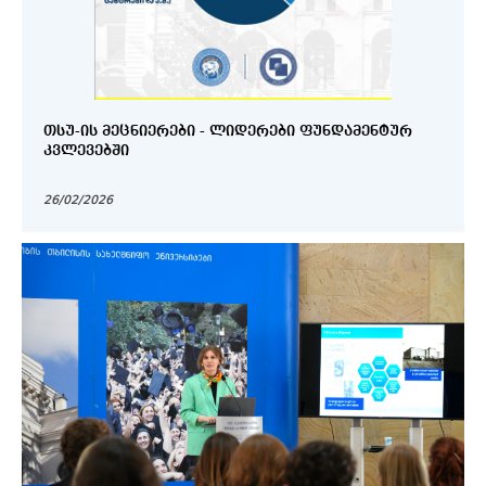
ᲗᲡᲣ-ᲘᲡ ᲛᲔᲪᲜᲘᲔᲠᲔᲑᲘ - ᲚᲘᲓᲔᲠᲔᲑᲘ ᲤᲣᲜᲓᲐᲛᲔᲜᲢᲣᲠ
ᲙᲕᲚᲔᲕᲔᲑᲨᲘ
26/02/2026