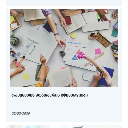
ᲠᲣᲛᲘᲜᲔᲗᲘᲡ ᲛᲗᲐᲕᲠᲝᲑᲘᲡ ᲡᲢᲘᲞᲔᲜᲓᲘᲔᲑᲘ
02/03/2026