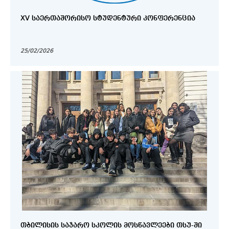
XV ᲡᲐᲔᲠᲗᲐᲨᲝᲠᲘᲡᲝ ᲡᲢᲣᲓᲔᲜᲢᲣᲠᲘ ᲙᲝᲜᲤᲔᲠᲔᲜᲪᲘᲐ
25/02/2026
ᲗᲑᲘᲚᲘᲡᲘᲡ ᲡᲐᲯᲐᲠᲝ ᲡᲙᲝᲚᲘᲡ ᲛᲝᲡᲬᲐᲕᲚᲔᲔᲑᲘ ᲗᲡᲣ-ᲨᲘ