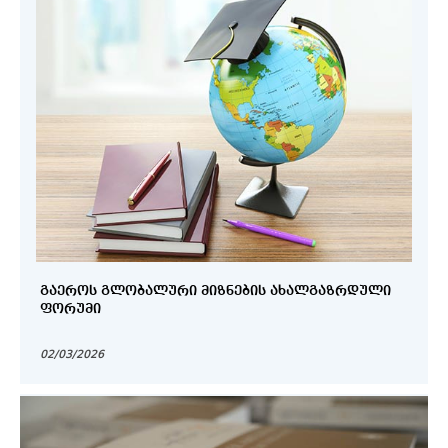
ᲒᲐᲔᲠᲝᲡ ᲒᲚᲝᲑᲐᲚᲣᲠᲘ ᲛᲘᲖᲜᲔᲑᲘᲡ ᲐᲮᲐᲚᲒᲐᲖᲠᲓᲣᲚᲘ
ᲤᲝᲠᲣᲛᲘ
02/03/2026