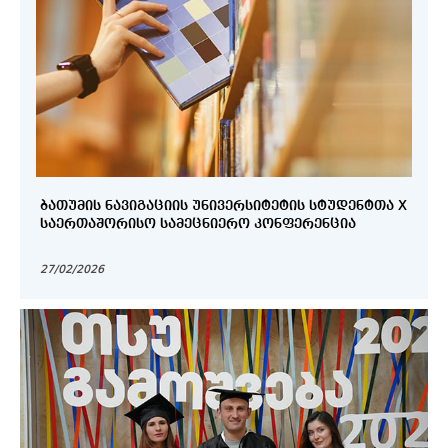
ᲑᲐᲗᲣᲛᲘᲡ ᲜᲐᲕᲘᲒᲐᲪᲘᲘᲡ ᲣᲜᲘᲕᲔᲠᲡᲘᲢᲔᲢᲘᲡ ᲡᲢᲣᲓᲔᲜᲢᲗᲐ X
ᲡᲐᲔᲠᲗᲐᲨᲝᲠᲘᲡᲝ ᲡᲐᲛᲔᲪᲜᲘᲔᲠᲝ ᲙᲝᲜᲤᲔᲠᲔᲜᲪᲘᲐ
27/02/2026