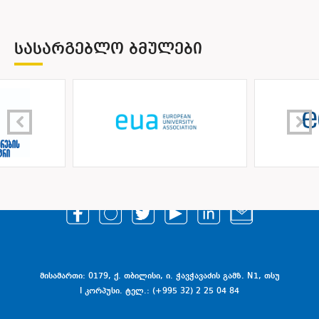
ᲡᲐᲡᲐᲠᲒᲔᲑᲚᲝ ᲑᲛᲣᲚᲔᲑᲘ
მისამართი: 0179, ქ. თბილისი, ი. ჭავჭავაძის გამზ. N1, თსუ
I კორპუსი. ტელ.: (+995 32) 2 25 04 84