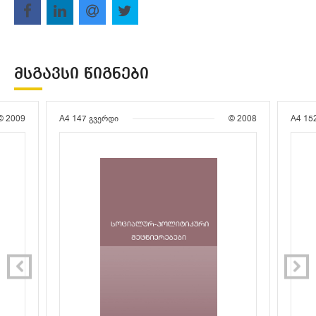
ᲛᲡᲒᲐᲕᲡᲘ ᲬᲘᲒᲜᲔᲑᲘ
© 2009
A4
147 გვერდი
© 2008
A4
15