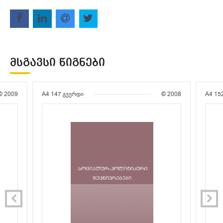
ᲛᲡᲒᲐᲕᲡᲘ ᲬᲘᲒᲜᲔᲑᲘ
© 2009
A4
147 გვერდი
© 2008
A4
15