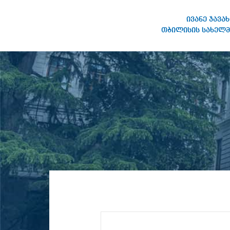
ივანე ჯავა
თბილისის სახელმ
ივანე ჯავახიშვილის
სახელობის თბილისის
სახელმწიფო უნივერსიტეტი