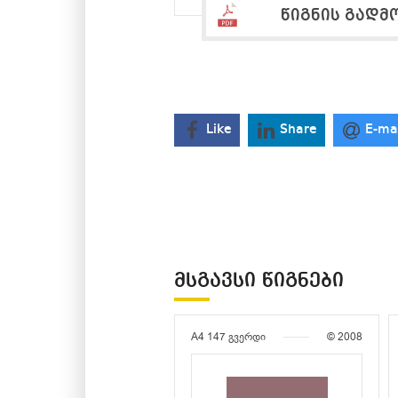
წიგნის გადმ
Like
Share
E-ma
ᲛᲡᲒᲐᲕᲡᲘ ᲬᲘᲒᲜᲔᲑᲘ
A4
147 გვერდი
© 2008