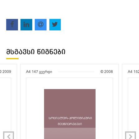
ᲛᲡᲒᲐᲕᲡᲘ ᲬᲘᲒᲜᲔᲑᲘ
© 2009
A4
147 გვერდი
© 2008
A4
15