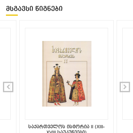
ᲛᲡᲒᲐᲕᲡᲘ ᲬᲘᲒᲜᲔᲑᲘ
საქართველოს ისტორია II (XIII-
XVIII საუკუნეები)