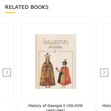
RELATED BOOKS
History of Georgia II (XIII-XVIII
Hist
centuries)