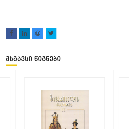
ᲛᲡᲒᲐᲕᲡᲘ ᲬᲘᲒᲜᲔᲑᲘ