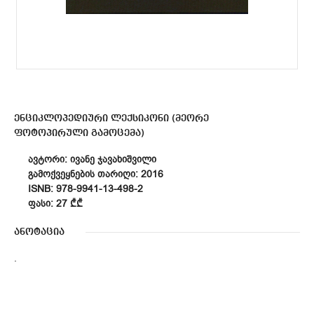
ენციკლოპედიური ლექსიკონი (მეორე
ფოტოპირული გამოცემა)
ᲐᲕᲢᲝᲠᲘ: ᲘᲕᲐᲜᲔ ᲯᲐᲕᲐᲮᲘᲨᲕᲘᲚᲘ
ᲒᲐᲛᲝᲥᲕᲔᲧᲜᲔᲑᲘᲡ ᲗᲐᲠᲘᲦᲘ: 2016
ISNB: 978-9941-13-498-2
ᲤᲐᲡᲘ: 27 ₾₾
ანოტაცია
.