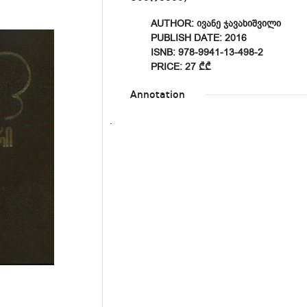
AUTHOR: ᲘᲕᲐᲜᲔ ᲯᲐᲕᲐᲮᲘᲨᲕᲘᲚᲘ
PUBLISH DATE: 2016
ISNB: 978-9941-13-498-2
PRICE: 27 ₾₾
Annotation
.