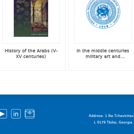
History of the Arabs (V-
In the middle centuries
XV centuries)
military art and
Georgia’s military-
political history in IX-XV
centuries
Address: 1 Ilia Tchavtcha
I, 0179 Tbilisi, Georgi