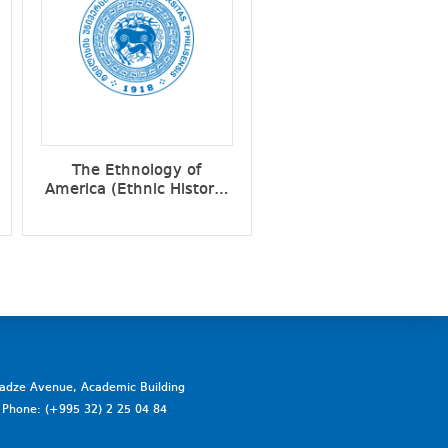
The Ethnology of
Biblical Archaeolog
America (Ethnic History,
Ethnic Culture)
vadze Avenue, Academic Building
a. Phone: (+995 32) 2 25 04 84