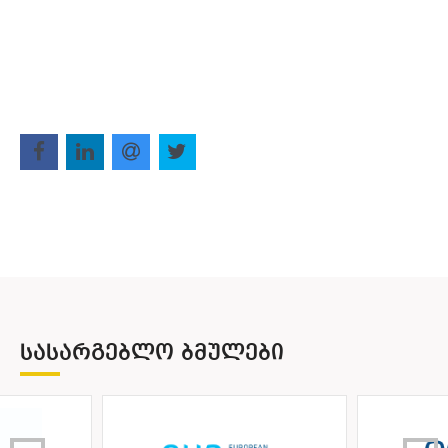
ᲡᲐᲡᲐᲠᲒᲔᲑᲚᲝ ᲑᲛᲣᲚᲔᲑᲘ