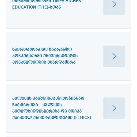
ᲗᲐᲜᲐᲛᲨᲠᲝᲛᲚᲝᲑᲐ TIMES HIGHER
EDUCATION (THE)-ᲡᲗᲐᲜ
ᲡᲐᲔᲠᲗᲐᲨᲝᲠᲘᲡᲝ ᲡᲐᲒᲠᲐᲜᲢᲝ
ᲙᲝᲜᲙᲣᲠᲡᲔᲑᲨᲘ ᲣᲜᲘᲕᲔᲠᲡᲘᲢᲔᲢᲘᲡ
ᲛᲝᲜᲐᲬᲘᲚᲔᲝᲑᲘᲡ ᲛᲮᲐᲠᲓᲐᲭᲔᲠᲐ
ᲙᲕᲚᲔᲕᲘᲡ ᲞᲐᲡᲣᲮᲘᲡᲛᲒᲔᲑᲚᲝᲑᲘᲐᲜᲐᲓ
ᲬᲐᲠᲛᲐᲠᲗᲕᲐ – ᲙᲕᲚᲔᲕᲘᲡ
ᲙᲔᲗᲘᲚᲡᲘᲜᲓᲘᲡᲘᲔᲠᲔᲑᲐ ᲓᲐ ᲔᲗᲘᲙᲐ
ᲥᲐᲠᲗᲣᲚ ᲣᲜᲘᲕᲔᲠᲡᲘᲢᲔᲢᲔᲑᲨᲘ (ETHICS)