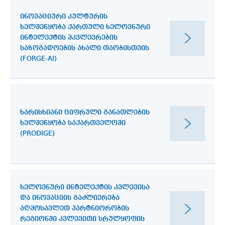
ᲘᲜᲝᲕᲐᲪᲘᲣᲠᲘ ᲙᲣᲚᲢᲣᲠᲘᲡ
ᲮᲔᲚᲨᲔᲬᲧᲝᲑᲐ ᲥᲐᲠᲗᲣᲚᲘ ᲮᲔᲚᲝᲕᲜᲣᲠᲘ
ᲘᲜᲢᲔᲚᲔᲥᲢᲘᲡ ᲛᲙᲕᲚᲔᲕᲠᲔᲑᲘᲡ
ᲡᲐᲖᲝᲒᲐᲓᲝᲔᲑᲘᲡ ᲐᲮᲐᲚᲘ ᲗᲐᲝᲑᲘᲡᲗᲕᲘᲡ
(FORGE-AI)
ᲮᲐᲠᲘᲡᲮᲘᲐᲜᲘ ᲪᲘᲤᲠᲣᲚᲘ ᲒᲐᲜᲐᲗᲚᲔᲑᲘᲡ
ᲮᲔᲚᲨᲔᲬᲧᲝᲑᲐ ᲡᲐᲥᲐᲠᲗᲕᲔᲚᲝᲨᲘ
(PRODIGE)
ᲮᲔᲚᲝᲕᲜᲣᲠᲘ ᲘᲜᲢᲔᲚᲔᲥᲢᲘᲡ ᲙᲕᲚᲔᲕᲘᲡᲐ
ᲓᲐ ᲘᲜᲝᲕᲐᲪᲘᲘᲡ ᲒᲐᲫᲚᲘᲔᲠᲔᲑᲐ
ᲐᲦᲛᲝᲡᲐᲕᲚᲔᲗ ᲞᲐᲠᲢᲜᲘᲝᲠᲝᲑᲘᲡ
ᲠᲔᲒᲘᲝᲜᲨᲘ ᲙᲕᲚᲔᲕᲘᲗᲘ ᲡᲠᲣᲚᲧᲝᲤᲘᲡ