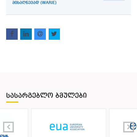
ᲛᲘᲡᲐᲦᲬᲔᲕᲐᲓ (WARIE)
ᲡᲐᲡᲐᲠᲒᲔᲑᲚᲝ ᲑᲛᲣᲚᲔᲑᲘ