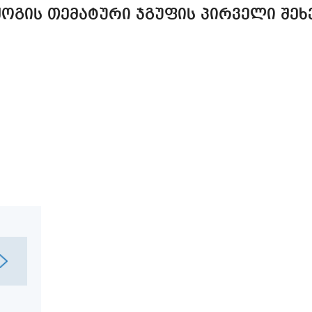
ᲝᲒᲘᲡ ᲗᲔᲛᲐᲢᲣᲠᲘ ᲯᲒᲣᲤᲘᲡ ᲞᲘᲠᲕᲔᲚᲘ ᲨᲔᲮ