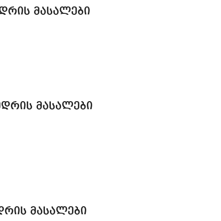
ᲔᲓᲠᲘᲡ ᲛᲐᲡᲐᲚᲔᲑᲘ
ᲔᲓᲠᲘᲡ ᲛᲐᲡᲐᲚᲔᲑᲘ
ᲓᲠᲘᲡ ᲛᲐᲡᲐᲚᲔᲑᲘ