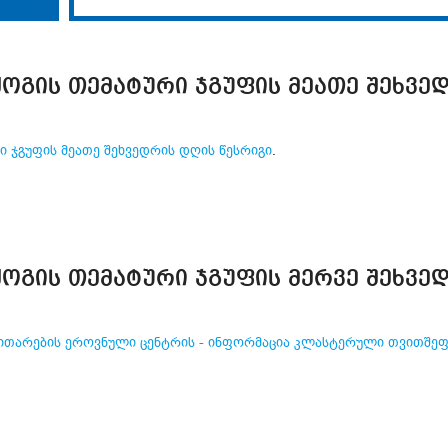
ᲝᲒᲘᲡ ᲗᲔᲛᲐᲢᲣᲠᲘ ᲯᲒᲣᲤᲘᲡ ᲛᲔᲐᲗᲔ ᲨᲔᲮᲕᲔ
 ჯგუფის მეათე შეხვედრის დღის წესრიგი
.
ᲝᲒᲘᲡ ᲗᲔᲛᲐᲢᲣᲠᲘ ᲯᲒᲣᲤᲘᲡ ᲛᲔᲠᲕᲔ ᲨᲔᲮᲕᲔ
ითარების ეროვნული ცენტრის - ინფორმაცია კლასტერული თვითშეფას