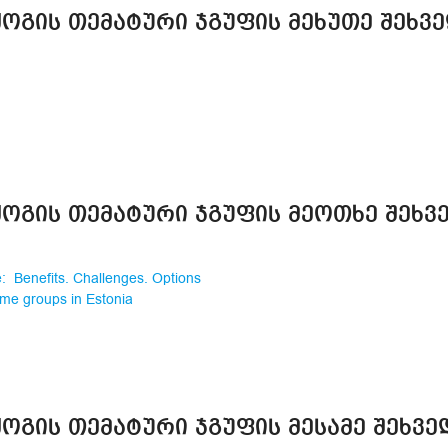
ᲝᲒᲘᲡ ᲗᲔᲛᲐᲢᲣᲠᲘ ᲯᲒᲣᲤᲘᲡ ᲛᲔᲮᲣᲗᲔ ᲨᲔᲮᲕ
ᲝᲒᲘᲡ ᲗᲔᲛᲐᲢᲣᲠᲘ ᲯᲒᲣᲤᲘᲡ ᲛᲔᲝᲗᲮᲔ ᲨᲔᲮᲕ
e: Benefits. Challenges. Options
me groups in Estonia
ᲝᲒᲘᲡ ᲗᲔᲛᲐᲢᲣᲠᲘ ᲯᲒᲣᲤᲘᲡ ᲛᲔᲡᲐᲛᲔ ᲨᲔᲮᲕᲔ