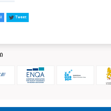
il
Tweet
Ი