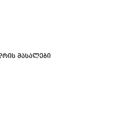
ᲓᲠᲘᲡ ᲛᲐᲡᲐᲚᲔᲑᲘ