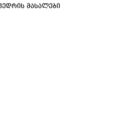
ᲕᲔᲓᲠᲘᲡ ᲛᲐᲡᲐᲚᲔᲑᲘ