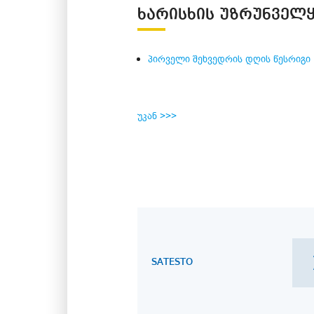
ᲮᲐᲠᲘᲡᲮᲘᲡ ᲣᲖᲠᲣᲜᲕᲔᲚᲧ
პირველი შეხვედრის დღის წესრიგი
უკან >>>
SATESTO