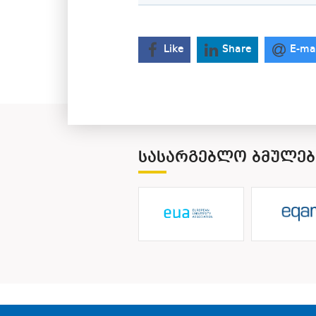
Like
Share
E-ma
ᲡᲐᲡᲐᲠᲒᲔᲑᲚᲝ ᲑᲛᲣᲚᲔᲑ