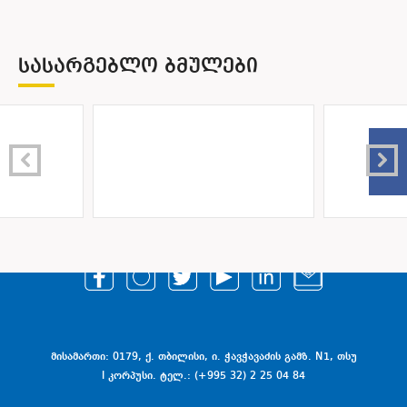
ᲡᲐᲡᲐᲠᲒᲔᲑᲚᲝ ᲑᲛᲣᲚᲔᲑᲘ
მისამართი: 0179, ქ. თბილისი, ი. ჭავჭავაძის გამზ. N1, თსუ
I კორპუსი. ტელ.: (+995 32) 2 25 04 84