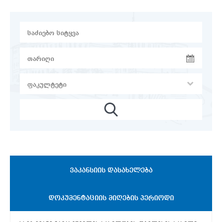
ᲕᲐᲙᲐᲜᲡᲘᲘᲡ ᲓᲐᲡᲐᲮᲔᲚᲔᲑᲐ
ᲓᲝᲙᲣᲛᲔᲜᲢᲐᲪᲘᲘᲡ ᲛᲘᲦᲔᲑᲘᲡ ᲞᲔᲠᲘᲝᲓᲘ