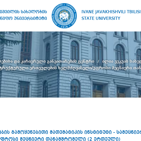
IVANE JAVAKHISHVILI TBILISI
ხიშვილის სახელობის
STATE UNIVERSITY
წიფო უნივერსიტეტი
სებისა და კარიერული განვითარების ცენტრი
ილია ვეკუას სახე
 სტრუქტურული ერთეულების ხელმძღვანელი/უფროსი მეცნიერი თა
ბის გამოყენებითი მათემატიკის ინსტიტუტი - სამეცნ
ფროსი მეცნიერი თანამშრომელი (2 ერთეული)