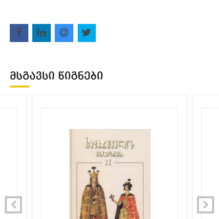
ᲛᲡᲒᲐᲕᲡᲘ ᲬᲘᲒᲜᲔᲑᲘ