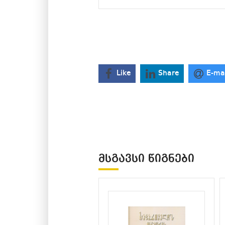
Like
Share
E-ma
ᲛᲡᲒᲐᲕᲡᲘ ᲬᲘᲒᲜᲔᲑᲘ