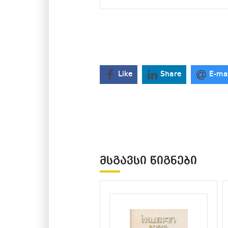
Like
Share
E-ma
ᲛᲡᲒᲐᲕᲡᲘ ᲬᲘᲒᲜᲔᲑᲘ