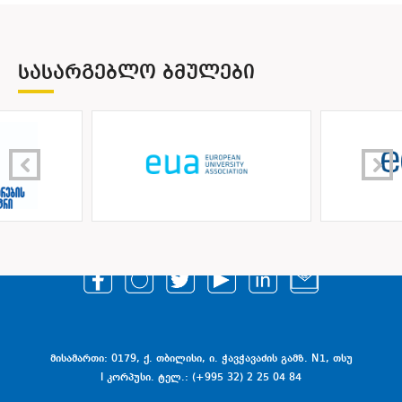
ᲡᲐᲡᲐᲠᲒᲔᲑᲚᲝ ᲑᲛᲣᲚᲔᲑᲘ
მისამართი: 0179, ქ. თბილისი, ი. ჭავჭავაძის გამზ. N1, თსუ
I კორპუსი. ტელ.: (+995 32) 2 25 04 84