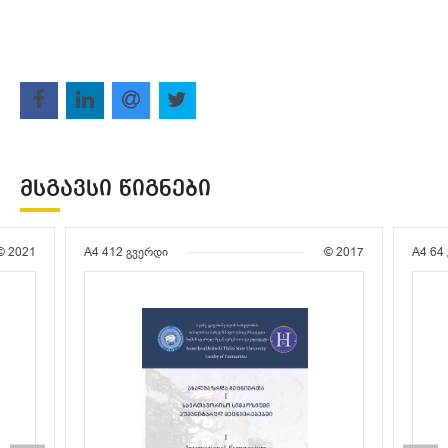
ᲛᲡᲒᲐᲕᲡᲘ ᲬᲘᲒᲜᲔᲑᲘ
© 2021
A4
412 გვერდი
© 2017
A4
64