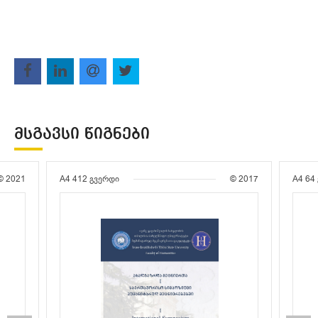
ᲛᲡᲒᲐᲕᲡᲘ ᲬᲘᲒᲜᲔᲑᲘ
© 2021
A4
412 გვერდი
© 2017
A4
64