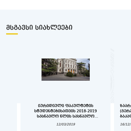
ᲛᲡᲒᲐᲕᲡᲘ ᲡᲘᲐᲮᲚᲔᲔᲑᲘ
ᲘᲣᲠᲘᲓᲘᲣᲚᲘ ᲤᲐᲙᲣᲚᲢᲔᲢᲘᲡ
ᲖᲐᲐᲠ
ᲡᲢᲣᲓᲔᲜᲢᲔᲑᲘᲡᲐᲗᲕᲘᲡ 2018-2019
(ᲒᲔᲠ
ᲡᲐᲡᲬᲐᲕᲚᲝ ᲬᲚᲘᲡ ᲡᲐᲡᲬᲐᲕᲚᲝ
ᲑᲐᲙᲐ
ᲞᲠᲝᲪᲔᲡᲘᲡ ᲕᲐᲓᲔᲑᲘ
ᲓᲐ Დ
12/03/2019
16/12
ᲡᲢᲣᲓ