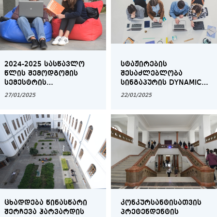
2024-2025 ᲡᲐᲡᲬᲐᲕᲚᲝ
ᲡᲢᲐᲟᲘᲠᲔᲑᲘᲡ
ᲬᲚᲘᲡ ᲨᲔᲛᲝᲓᲒᲝᲛᲘᲡ
ᲨᲔᲡᲐᲫᲚᲔᲑᲚᲝᲑᲐ
ᲡᲔᲛᲔᲡᲢᲠᲘᲡ
ᲡᲘᲜᲒᲐᲞᲣᲠᲘᲡ DYNAMIC
ᲡᲐᲣᲜᲘᲕᲔᲠᲡᲘᲢᲔᲢᲝ
TECHNOLOGY LAB-ᲨᲘ
27/01/2025
22/01/2025
ᲓᲐᲤᲘᲜᲐᲜᲡᲔᲑᲐ...
ᲪᲮᲐᲓᲓᲔᲑᲐ ᲬᲘᲜᲐᲡᲬᲐᲠᲘ
ᲙᲝᲜᲙᲣᲠᲡᲐᲜᲢᲘᲡᲐᲗᲕᲘᲡ
ᲨᲔᲠᲩᲔᲕᲐ ᲰᲐᲠᲕᲐᲠᲓᲘᲡ
ᲞᲠᲔᲢᲔᲜᲓᲔᲜᲢᲘᲡ