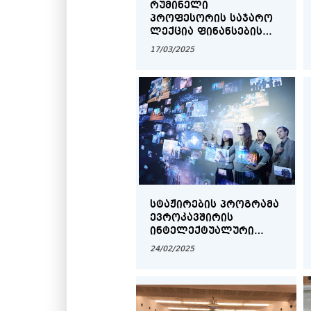
ᲠᲣᲛᲘᲜᲔᲚᲘ
ᲞᲠᲝᲤᲔᲡᲝᲠᲘᲡ ᲡᲐᲯᲐᲠᲝ
ᲚᲔᲥᲪᲘᲐ ᲤᲘᲜᲐᲜᲡᲔᲑᲘᲡ
ᲛᲘᲛᲐᲠᲗᲔᲚᲔᲑᲘᲗ
17/03/2025
ᲡᲢᲐᲟᲘᲠᲔᲑᲘᲡ ᲞᲠᲝᲒᲠᲐᲛᲐ
ᲔᲕᲠᲝᲙᲐᲕᲨᲘᲠᲘᲡ
ᲘᲜᲢᲔᲚᲔᲥᲢᲣᲐᲚᲣᲠᲘ
ᲡᲐᲙᲣᲗᲠᲔᲑᲘᲡ ᲝᲤᲘᲡᲨᲘ
24/02/2025
EUIPO