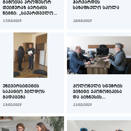
ᲒᲐᲛᲝᲘᲪᲐ ᲞᲠᲝᲤᲔᲡᲝᲠ
ᲰᲐᲠᲕᲐᲠᲓᲘᲡ
ᲗᲔᲘᲛᲣᲠᲐᲖ ᲑᲔᲠᲘᲫᲘᲡ
ᲡᲐᲖᲐᲤᲮᲣᲚᲝ ᲡᲙᲝᲚᲐ
ᲬᲘᲒᲜᲘ: „ᲡᲐᲥᲐᲠᲗᲕᲔᲚᲝᲡ
ᲒᲐᲠᲓᲐᲛᲐᲕᲐᲚᲘ
17/03/2025
10/03/2025
ᲞᲔᲠᲘᲝᲓᲘᲡ ᲡᲐᲛᲘ
ᲐᲗᲔᲣᲚᲘ ᲬᲔᲚᲘ“
ᲘᲜᲒᲚᲘᲡᲣᲠ ᲔᲜᲐᲖᲔ
ᲣᲜᲘᲕᲔᲠᲡᲘᲢᲔᲢᲘᲡ
ᲞᲝᲚᲝᲜᲔᲚᲘ ᲡᲢᲣᲛᲠᲘᲡ
ᲡᲐᲞᲐᲢᲘᲝ ᲯᲘᲚᲓᲝᲡ
ᲕᲘᲖᲘᲢᲘ ᲔᲙᲝᲜᲝᲛᲘᲙᲘᲡᲐ
ᲒᲐᲓᲐᲪᲔᲛᲐ
ᲓᲐ ᲑᲘᲖᲜᲔᲡᲘᲡ
ᲤᲐᲙᲣᲚᲢᲔᲢᲖᲔ
13/02/2025
11/02/2025