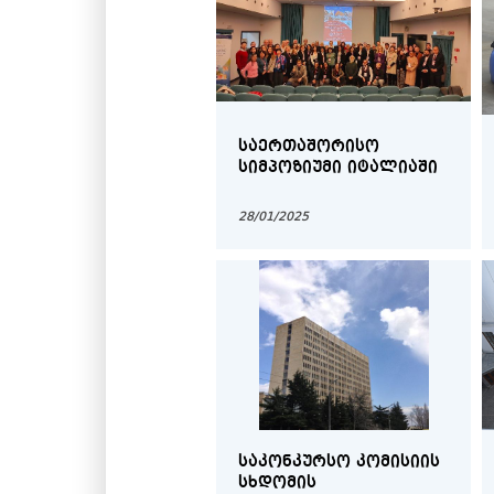
ᲡᲐᲔᲠᲗᲐᲨᲝᲠᲘᲡᲝ
ᲡᲘᲛᲞᲝᲖᲘᲣᲛᲘ ᲘᲢᲐᲚᲘᲐᲨᲘ
28/01/2025
ᲡᲐᲙᲝᲜᲙᲣᲠᲡᲝ ᲙᲝᲛᲘᲡᲘᲘᲡ
ᲡᲮᲓᲝᲛᲘᲡ