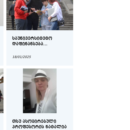
ᲡᲐᲣᲜᲘᲕᲔᲠᲡᲘᲢᲔᲢᲝ
ᲓᲐᲤᲘᲜᲐᲜᲡᲔᲑᲐ...
18/01/2025
ᲗᲡᲣ ᲐᲡᲝᲪᲘᲠᲔᲑᲣᲚᲘ
ᲞᲠᲝᲤᲔᲡᲝᲠᲘᲡ ᲜᲐᲢᲐᲚᲘᲐ