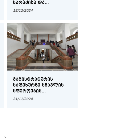
ᲮᲐᲠᲐᲫᲘᲡᲐ ᲓᲐ
ᲓᲝᲥᲢᲝᲠᲐᲜᲢ ᲗᲐᲛᲣᲜᲐ
18/12/2024
ᲡᲣᲚᲮᲐᲜᲘᲨᲕᲘᲚᲘᲡ
ᲡᲐᲛᲔᲪᲜᲘᲔᲠᲝ ᲐᲦᲘᲐᲠᲔᲑᲐ
ᲛᲐᲒᲘᲡᲢᲠᲐᲢᲣᲠᲘᲡ
ᲡᲐᲤᲔᲮᲣᲠᲖᲔ ᲡᲬᲐᲕᲚᲘᲡ
ᲡᲤᲔᲠᲝᲔᲑᲘᲡ
ᲙᲚᲐᲡᲘᲤᲘᲙᲐᲢᲝᲠᲨᲘ
21/11/2024
ᲓᲐᲔᲛᲐᲢᲐ
ᲡᲞᲔᲪᲘᲐᲚᲝᲑᲔᲑᲘ ᲑᲘᲖᲜᲔᲡ-
ᲐᲜᲐᲚᲘᲢᲘᲙᲐ ᲓᲐ
ᲛᲔᲜᲔᲯᲛᲔᲜᲢᲘᲡ
ᲡᲐᲘᲜᲤᲝᲠᲛᲐᲪᲘᲝ
ᲡᲘᲡᲢᲔᲛᲔᲑᲘ
›