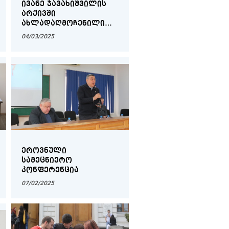
ᲘᲕᲐᲜᲔ ᲯᲐᲕᲐᲮᲘᲨᲕᲘᲚᲘᲡ
ᲐᲠᲥᲘᲕᲨᲘ
ᲐᲮᲚᲐᲓᲐᲦᲛᲝᲩᲔᲜᲘᲚᲘ
ᲣᲪᲜᲝᲑᲘ ᲓᲝᲙᲣᲛᲔᲜᲢᲘ ᲓᲐ
04/03/2025
ᲛᲔᲪᲜᲘᲔᲠᲘᲡ
ᲒᲐᲡᲐᲗᲕᲐᲚᲘᲡᲬᲘᲜᲔᲑᲔᲚᲘ
ᲛᲝᲡᲐᲖᲠᲔᲑᲔᲑᲘ
ᲛᲝᲡᲐᲮᲚᲔᲝᲑᲘᲡ
ᲐᲦᲠᲘᲪᲮᲕᲘᲡ
ᲞᲠᲝᲒᲠᲐᲛᲔᲑᲘᲡ
ᲨᲔᲓᲒᲔᲜᲘᲡᲐᲡ
ᲔᲠᲝᲕᲜᲣᲚᲘ
ᲡᲐᲛᲔᲪᲜᲘᲔᲠᲝ
ᲙᲝᲜᲤᲔᲠᲔᲜᲪᲘᲐ
07/02/2025