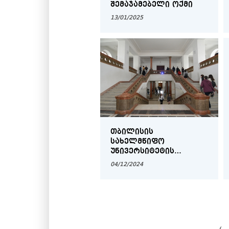
ᲨᲔᲛᲐᲯᲐᲛᲔᲑᲔᲚᲘ ᲝᲥᲛᲘ
13/01/2025
ᲗᲑᲘᲚᲘᲡᲘᲡ
ᲡᲐᲮᲔᲚᲛᲬᲘᲤᲝ
ᲣᲜᲘᲕᲔᲠᲡᲘᲢᲔᲢᲘᲡ
ᲐᲙᲐᲓᲔᲛᲘᲣᲠᲘ ᲡᲐᲑᲭᲝᲡ
04/12/2024
ᲒᲐᲜᲪᲮᲐᲓᲔᲑᲐ
‹