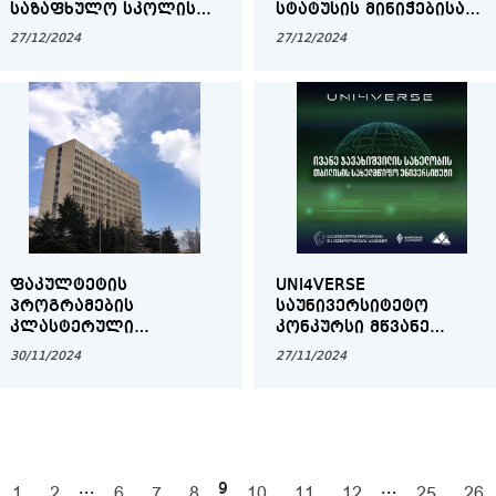
ᲡᲐᲖᲐᲤᲮᲣᲚᲝ ᲡᲙᲝᲚᲘᲡ
ᲡᲢᲐᲢᲣᲡᲘᲡ ᲛᲘᲜᲘᲭᲔᲑᲘᲡᲐ
2025 ᲬᲚᲘᲡ
ᲓᲐ ᲒᲐᲡᲐᲣᲑᲠᲔᲑᲐᲖᲔ
27/12/2024
27/12/2024
ᲞᲠᲝᲒᲠᲐᲛᲐᲨᲘ
ᲛᲝᲬᲕᲔᲕᲘᲡ ᲒᲐᲜᲠᲘᲒᲘ
ᲛᲝᲜᲐᲬᲘᲚᲔᲝᲑᲘᲡᲗᲕᲘᲡ
ᲤᲐᲙᲣᲚᲢᲔᲢᲘᲡ
UNI4VERSE
ᲞᲠᲝᲒᲠᲐᲛᲔᲑᲘᲡ
ᲡᲐᲣᲜᲘᲕᲔᲠᲡᲘᲢᲔᲢᲝ
ᲙᲚᲐᲡᲢᲔᲠᲣᲚᲘ
ᲙᲝᲜᲙᲣᲠᲡᲘ ᲛᲬᲕᲐᲜᲔ
ᲐᲙᲠᲔᲓᲘᲢᲐᲪᲘᲐ
ᲢᲔᲥᲜᲝᲚᲝᲒᲘᲔᲑᲨᲘ
30/11/2024
27/11/2024
...
9
...
1
2
6
7
8
10
11
12
25
26