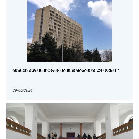
ᲑᲘᲖᲜᲔᲡ ᲐᲓᲛᲘᲜᲘᲡᲢᲠᲘᲠᲔᲑᲘᲡ ᲨᲔᲛᲐᲯᲐᲛᲔᲑᲔᲚᲘ ᲝᲥᲛᲘ 4
20/06/2024