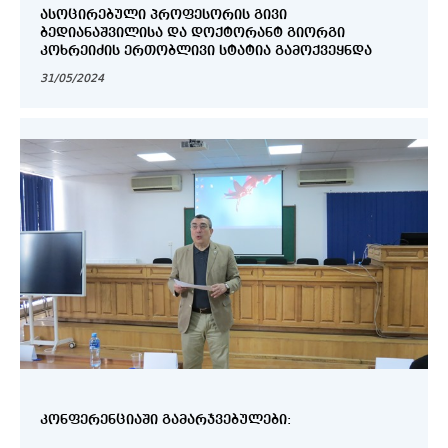
ᲐᲡᲝᲪᲘᲠᲔᲑᲣᲚᲘ ᲞᲠᲝᲤᲔᲡᲝᲠᲘᲡ ᲒᲘᲕᲘ
ᲑᲔᲓᲘᲐᲜᲐᲨᲕᲘᲚᲘᲡᲐ ᲓᲐ ᲓᲝᲥᲢᲝᲠᲐᲜᲢ ᲒᲘᲝᲠᲒᲘ
ᲙᲝᲮᲠᲔᲘᲫᲘᲡ ᲔᲠᲗᲝᲑᲚᲘᲕᲘ ᲡᲢᲐᲢᲘᲐ ᲒᲐᲛᲝᲥᲕᲔᲧᲜᲓᲐ
31/05/2024
ᲙᲝᲜᲤᲔᲠᲔᲜᲪᲘᲐᲨᲘ ᲒᲐᲛᲐᲠᲯᲕᲔᲑᲣᲚᲔᲑᲘ: