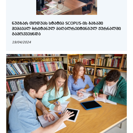
ᲜᲣᲒᲖᲐᲠ ᲗᲝᲓᲣᲐᲡ ᲡᲢᲐᲢᲘᲐ SCOPUS-ᲘᲡ ᲑᲐᲖᲐᲨᲘ
ᲨᲔᲛᲐᲕᲐᲚ ᲑᲠᲘᲢᲐᲜᲣᲚ ᲛᲐᲦᲐᲚᲠᲔᲘᲢᲘᲜᲒᲣᲚ ᲟᲣᲠᲜᲐᲚᲨᲘ
ᲒᲐᲛᲝᲥᲕᲔᲧᲜᲓᲐ
19/04/2024