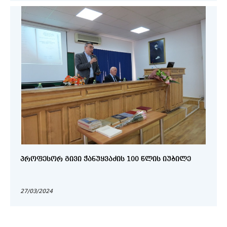
ᲞᲠᲝᲤᲔᲡᲝᲠ ᲒᲘᲕᲘ ᲭᲐᲜᲣᲧᲕᲐᲫᲘᲡ 100 ᲬᲚᲘᲡ ᲘᲣᲑᲘᲚᲔ
27/03/2024