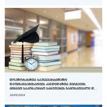
ᲓᲝᲥᲢᲝᲠᲐᲜᲢᲗᲐ ᲡᲐᲣᲜᲘᲕᲔᲠᲡᲘᲢᲔᲢᲝ
ᲓᲐᲤᲘᲜᲐᲜᲡᲔᲑᲘᲡᲐᲗᲕᲘᲡ ᲙᲐᲜᲓᲘᲓᲐᲢᲗᲐ ᲨᲔᲠᲩᲔᲕᲘᲡ
ᲛᲘᲖᲜᲘᲗ ᲡᲐᲙᲝᲜᲙᲣᲠᲡᲝ ᲡᲐᲑᲣᲗᲔᲑᲘᲡ ᲩᲐᲛᲝᲜᲐᲗᲕᲐᲚᲘ ᲓᲐ
ᲬᲐᲠᲛᲝᲓᲒᲔᲜᲘᲡ ᲕᲐᲓᲔᲑᲘ
20/05/2024