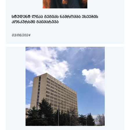
ᲡᲢᲣᲓᲔᲜᲢ ᲚᲘᲙᲐ ᲒᲔᲒᲘᲐᲡ ᲜᲐᲨᲠᲝᲛᲛᲐ ᲔᲡᲔᲔᲑᲘᲡ
ᲙᲝᲜᲙᲣᲠᲡᲨᲘ ᲒᲐᲘᲛᲐᲠᲯᲕᲐ
03/06/2024