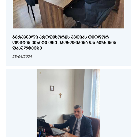
ᲒᲔᲠᲛᲐᲜᲔᲚᲘ ᲞᲠᲝᲤᲔᲡᲝᲠᲘᲡ ᲛᲐᲗᲘᲐᲡ ᲗᲔᲝᲓᲝᲠ
ᲤᲝᲒᲢᲘᲡ ᲕᲘᲖᲘᲢᲘ ᲗᲡᲣ ᲔᲙᲝᲜᲝᲛᲘᲙᲘᲡᲐ ᲓᲐ ᲑᲘᲖᲜᲔᲡᲘᲡ
ᲤᲐᲙᲣᲚᲢᲔᲢᲖᲔ
23/04/2024