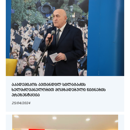
ᲐᲙᲐᲓᲔᲛᲘᲙᲝᲡ ᲐᲕᲗᲐᲜᲓᲘᲚ ᲡᲘᲚᲐᲒᲐᲫᲘᲡ
ᲮᲔᲚᲛᲫᲦᲕᲐᲜᲔᲚᲝᲑᲘᲗ ᲛᲝᲛᲖᲐᲓᲔᲑᲣᲚᲘ ᲬᲘᲒᲜᲔᲑᲘᲡ
ᲞᲠᲔᲖᲔᲜᲢᲐᲪᲘᲐ
25/04/2024