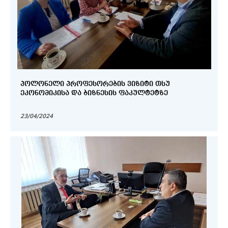
ᲞᲝᲚᲝᲜᲔᲚᲘ ᲞᲠᲝᲤᲔᲡᲝᲠᲔᲑᲘᲡ ᲕᲘᲖᲘᲢᲘ ᲗᲡᲣ
ᲔᲙᲝᲜᲝᲛᲘᲙᲘᲡᲐ ᲓᲐ ᲑᲘᲖᲜᲔᲡᲘᲡ ᲤᲐᲙᲣᲚᲢᲔᲢᲖᲔ
23/04/2024