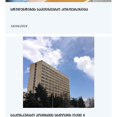
ᲡᲢᲣᲓᲔᲜᲢᲔᲑᲘᲡ ᲡᲐᲛᲔᲪᲜᲘᲔᲠᲝ ᲙᲝᲜᲤᲔᲠᲔᲜᲪᲘᲐ
16/04/2024
ᲡᲐᲙᲝᲜᲙᲣᲠᲡᲝ ᲙᲝᲛᲘᲡᲘᲘᲡ ᲡᲮᲓᲝᲛᲘᲡ ᲝᲥᲛᲘ 4