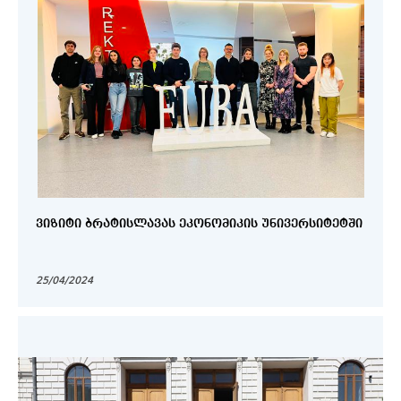
ᲕᲘᲖᲘᲢᲘ ᲑᲠᲐᲢᲘᲡᲚᲐᲕᲐᲡ ᲔᲙᲝᲜᲝᲛᲘᲙᲘᲡ ᲣᲜᲘᲕᲔᲠᲡᲘᲢᲔᲢᲨᲘ
25/04/2024