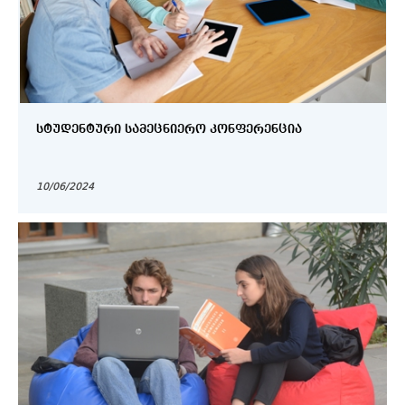
ᲡᲢᲣᲓᲔᲜᲢᲣᲠᲘ ᲡᲐᲛᲔᲪᲜᲘᲔᲠᲝ ᲙᲝᲜᲤᲔᲠᲔᲜᲪᲘᲐ
10/06/2024