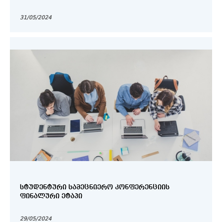
31/05/2024
ᲡᲢᲣᲓᲔᲜᲢᲣᲠᲘ ᲡᲐᲛᲔᲪᲜᲘᲔᲠᲝ ᲙᲝᲜᲤᲔᲠᲔᲜᲪᲘᲘᲡ
ᲤᲘᲜᲐᲚᲣᲠᲘ ᲔᲢᲐᲞᲘ
29/05/2024