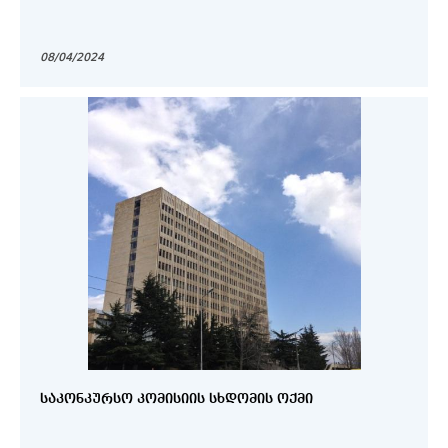
08/04/2024
ᲡᲐᲙᲝᲜᲙᲣᲠᲡᲝ ᲙᲝᲛᲘᲡᲘᲘᲡ ᲡᲮᲓᲝᲛᲘᲡ ᲝᲥᲛᲘ