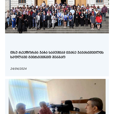
ᲗᲡᲣ ᲠᲔᲥᲢᲝᲠᲛᲐ ᲯᲐᲑᲐ ᲡᲐᲛᲣᲨᲘᲐᲛ ᲘᲕᲐᲜᲔ ᲯᲐᲕᲐᲮᲘᲨᲕᲘᲚᲘᲡ
ᲡᲐᲤᲚᲐᲕᲘ ᲒᲕᲘᲠᲒᲕᲘᲜᲘᲗ ᲨᲔᲐᲛᲙᲝ
24/04/2024