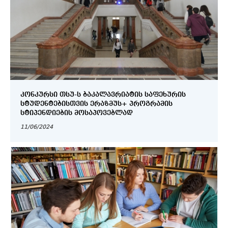
ᲙᲝᲜᲙᲣᲠᲡᲘ ᲗᲡᲣ-Ს ᲑᲐᲙᲐᲚᲐᲕᲠᲘᲐᲢᲘᲡ ᲡᲐᲤᲔᲮᲣᲠᲘᲡ
ᲡᲢᲣᲓᲔᲜᲢᲔᲑᲘᲡᲗᲕᲘᲡ ᲔᲠᲐᲖᲛᲣᲡ+ ᲞᲠᲝᲒᲠᲐᲛᲘᲡ
ᲡᲢᲘᲞᲔᲜᲓᲘᲔᲑᲘᲡ ᲛᲝᲡᲐᲞᲝᲕᲔᲑᲚᲐᲓ
11/06/2024