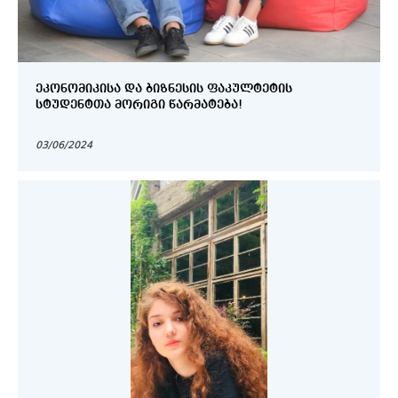
ᲔᲙᲝᲜᲝᲛᲘᲙᲘᲡᲐ ᲓᲐ ᲑᲘᲖᲜᲔᲡᲘᲡ ᲤᲐᲙᲣᲚᲢᲔᲢᲘᲡ
ᲡᲢᲣᲓᲔᲜᲢᲗᲐ ᲛᲝᲠᲘᲒᲘ ᲬᲐᲠᲛᲐᲢᲔᲑᲐ!
03/06/2024