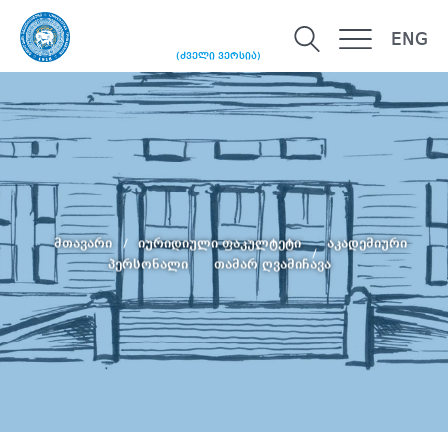
ENG
(ძველი ვერსია)
მთავარი
იურიდიული ფაკულტეტი
აკადემიური
პერსონალი
თამარ ღვამიჩავა