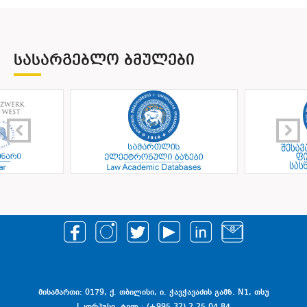
ᲡᲐᲡᲐᲠᲒᲔᲑᲚᲝ ᲑᲛᲣᲚᲔᲑᲘ
მისამართი: 0179, ქ. თბილისი, ი. ჭავჭავაძის გამზ. N1, თსუ