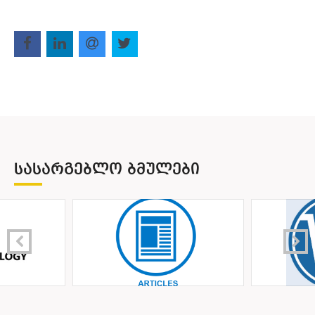
ᲡᲐᲡᲐᲠᲒᲔᲑᲚᲝ ᲑᲛᲣᲚᲔᲑᲘ