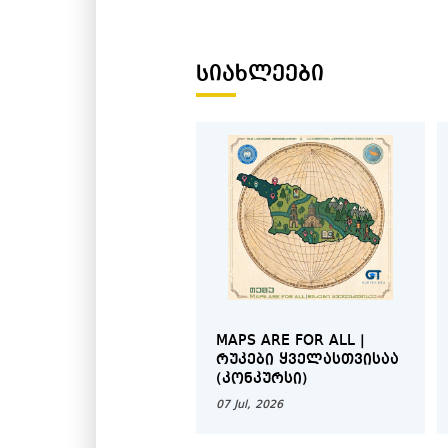
ᲡᲘᲐᲮᲚᲔᲔᲑᲘ
MAPS ARE FOR ALL |
ᲠᲣᲙᲔᲑᲘ ᲧᲕᲔᲚᲐᲡᲗᲕᲘᲡᲐᲐ
(ᲙᲝᲜᲙᲣᲠᲡᲘ)
07 Jul, 2026