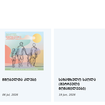
ᲛᲨᲝᲑᲔᲚᲗᲐ ᲙᲚᲣᲑᲘ
ᲡᲐᲖᲐᲤᲮᲣᲚᲝ ᲡᲙᲝᲚᲐ
(ᲨᲔᲠᲩᲔᲣᲚᲘ
ᲛᲝᲜᲐᲬᲘᲚᲔᲔᲑᲘ)
06 Jul, 2026
19 Jun, 2026