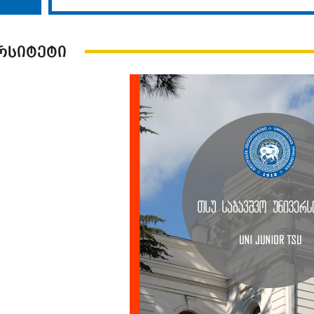
რსიტეტი