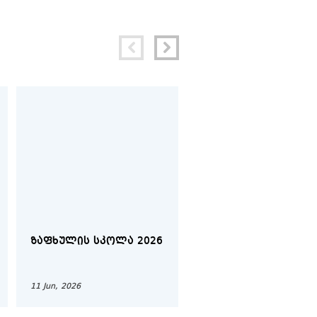
ᲖᲐᲤᲮᲣᲚᲘᲡ ᲡᲙᲝᲚᲐ 2026
ᲔᲗᲜᲝᲚᲝᲒᲘᲐ (ᲦᲘᲐ
ᲙᲐᲠᲘᲡ ᲓᲦᲔ)
11 Jun, 2026
26 Feb, 2026