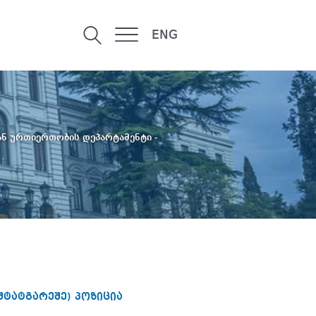
ENG
ნ ურთიერთობის დეპარტამენტი -
შტატგარეშე) პოზიცია