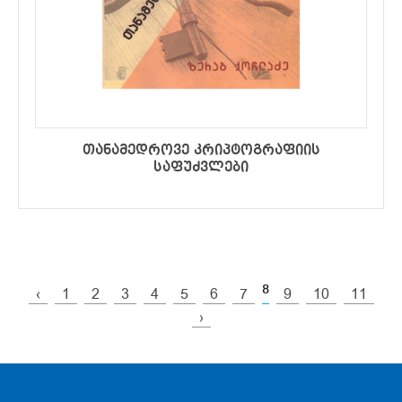
თანამედროვე კრიპტოგრაფიის
საფუძვლები
8
‹
1
2
3
4
5
6
7
9
10
11
›