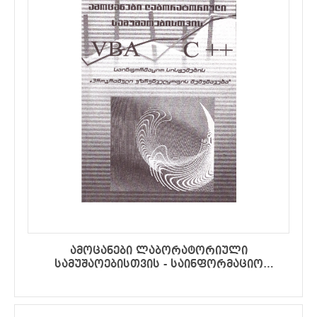
ამოცანები ლაბორატორიული
სამუშაოებისთვის - საინფორმაციო
სისტემების „პროგრამული
უზრუნველყოფის შემუშავება“
(ალგორითმული ენა VBA და C++ -ის