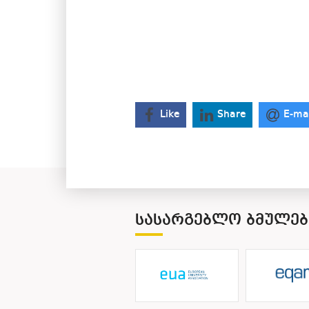
Like
Share
E-ma
ᲡᲐᲡᲐᲠᲒᲔᲑᲚᲝ ᲑᲛᲣᲚᲔᲑ