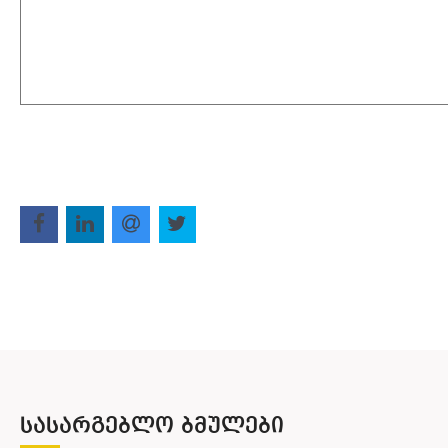
ᲡᲐᲡᲐᲠᲒᲔᲑᲚᲝ ᲑᲛᲣᲚᲔᲑᲘ