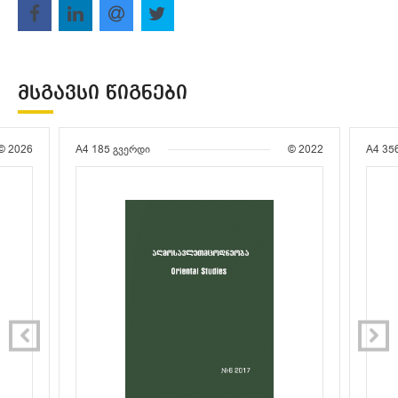
ᲛᲡᲒᲐᲕᲡᲘ ᲬᲘᲒᲜᲔᲑᲘ
© 2026
A4
185 გვერდი
© 2022
A4
35