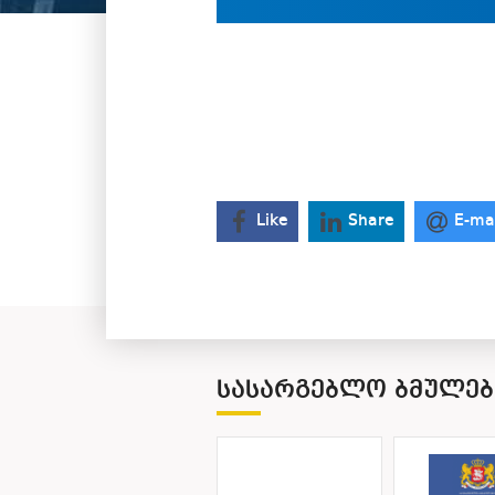
Like
Share
E-ma
ᲡᲐᲡᲐᲠᲒᲔᲑᲚᲝ ᲑᲛᲣᲚᲔᲑ