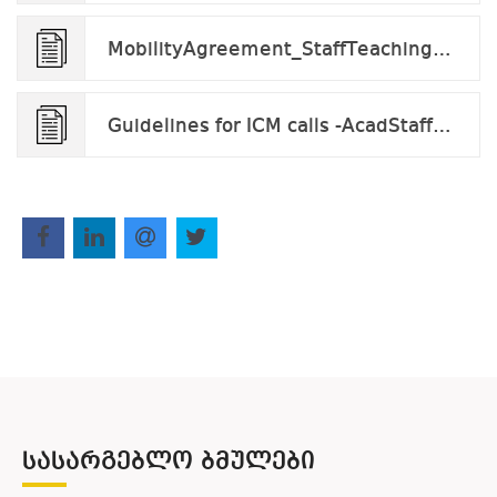
MobilityAgreement_StaffTeaching_v2024.docx
Guidelines for ICM calls -AcadStaff_v.2023.docx.pdf
ᲡᲐᲡᲐᲠᲒᲔᲑᲚᲝ ᲑᲛᲣᲚᲔᲑᲘ