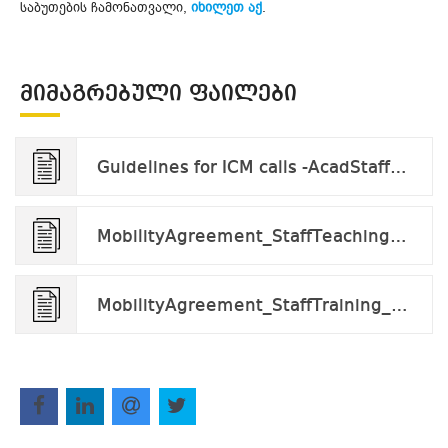
საბუთების ჩამონათვალი,
იხილეთ აქ
.
ᲛᲘᲛᲐᲒᲠᲔᲑᲣᲚᲘ ᲤᲐᲘᲚᲔᲑᲘ
Guidelines for ICM calls -AcadStaff_v.2023.docx.pdf
MobilityAgreement_StaffTeaching_v2024.docx
MobilityAgreement_StaffTraining_tobefilled v.2024.docx