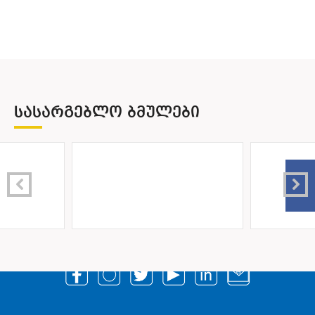
ᲡᲐᲡᲐᲠᲒᲔᲑᲚᲝ ᲑᲛᲣᲚᲔᲑᲘ