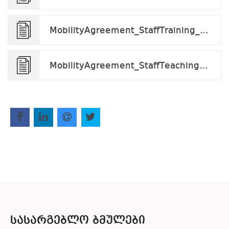
MobilityAgreement_StaffTraining_tobefilled v10.22.docx
MobilityAgreement_StaffTeaching_2023-2024.docx
ᲡᲐᲡᲐᲠᲒᲔᲑᲚᲝ ᲑᲛᲣᲚᲔᲑᲘ