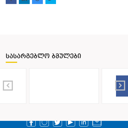
ᲡᲐᲡᲐᲠᲒᲔᲑᲚᲝ ᲑᲛᲣᲚᲔᲑᲘ