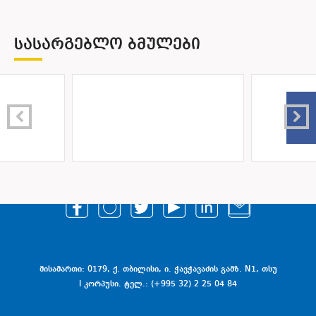
ᲡᲐᲡᲐᲠᲒᲔᲑᲚᲝ ᲑᲛᲣᲚᲔᲑᲘ
მისამართი: 0179, ქ. თბილისი, ი. ჭავჭავაძის გამზ. N1, თსუ
I კორპუსი. ტელ.: (+995 32) 2 25 04 84