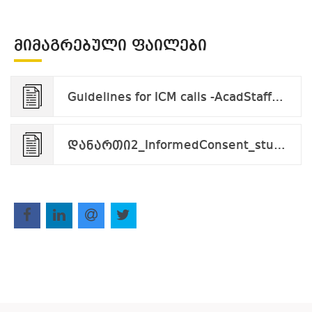
ᲛᲘᲛᲐᲒᲠᲔᲑᲣᲚᲘ ᲤᲐᲘᲚᲔᲑᲘ
Guidelines for ICM calls -AcadStaff_v.2023.docx.pdf
დანართი2_InformedConsent_student.applicant.pdf