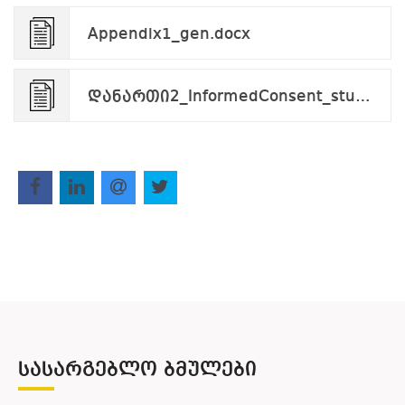
Appendix1_gen.docx
დანართი2_InformedConsent_student.applicant.pdf
ᲡᲐᲡᲐᲠᲒᲔᲑᲚᲝ ᲑᲛᲣᲚᲔᲑᲘ