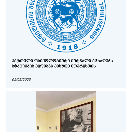
ᲥᲐᲠᲗᲣᲚᲘ ᲤᲡᲘᲥᲝᲚᲝᲒᲘᲣᲠᲘ ᲟᲣᲠᲜᲐᲚᲘ ᲐᲪᲮᲐᲓᲔᲑᲡ
ᲡᲢᲐᲢᲘᲔᲑᲘᲡ ᲛᲘᲦᲔᲑᲐᲡ ᲛᲔᲮᲣᲗᲔ ᲜᲝᲛᲠᲘᲡᲗᲘᲡ
01/05/2023