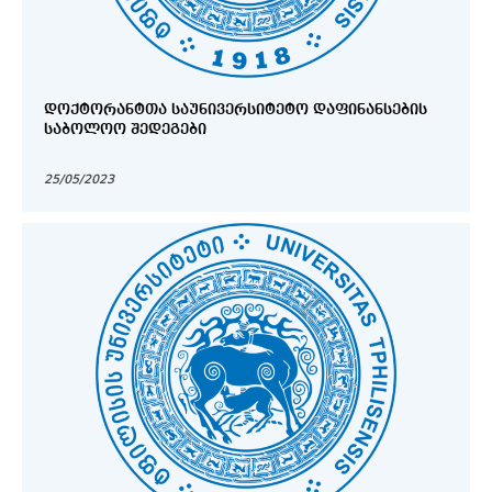
ᲓᲝᲥᲢᲝᲠᲐᲜᲢᲗᲐ ᲡᲐᲣᲜᲘᲕᲔᲠᲡᲘᲢᲔᲢᲝ ᲓᲐᲤᲘᲜᲐᲜᲡᲔᲑᲘᲡ
ᲡᲐᲑᲝᲚᲝᲝ ᲨᲔᲓᲔᲒᲔᲑᲘ
25/05/2023