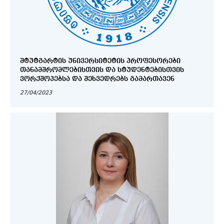
ᲨᲢᲣᲢᲒᲐᲠᲢᲘᲡ ᲣᲜᲘᲕᲔᲠᲡᲘᲢᲔᲢᲘᲡ ᲞᲠᲝᲤᲔᲡᲝᲠᲔᲑᲘ
ᲗᲐᲜᲐᲛᲨᲠᲝᲛᲚᲔᲑᲘᲡᲗᲕᲘᲡ ᲓᲐ ᲡᲢᲣᲓᲔᲜᲢᲔᲑᲘᲡᲗᲕᲘᲡ
ᲕᲝᲠᲥᲨᲝᲞᲔᲑᲡᲐ ᲓᲐ ᲨᲔᲮᲕᲔᲓᲠᲔᲑᲡ ᲒᲐᲛᲐᲠᲗᲐᲕᲔᲜ
27/04/2023