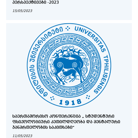
ᲞᲔᲠᲡᲞᲔᲥᲢᲘᲕᲔᲑᲘ -2023
15/05/2023
ᲡᲐᲔᲠᲗᲐᲨᲝᲠᲘᲡᲝ ᲙᲝᲜᲤᲔᲠᲔᲜᲪᲘᲐ „ ᲡᲢᲣᲓᲔᲜᲢᲣᲠᲘ
ᲤᲡᲘᲥᲝᲚᲝᲒᲘᲣᲠᲘ ᲙᲔᲗᲘᲚᲓᲦᲔᲝᲑᲐ ᲓᲐ ᲛᲔᲜᲢᲐᲚᲣᲠᲘ
ᲯᲐᲜᲛᲠᲗᲔᲚᲝᲑᲘᲡ ᲡᲐᲙᲘᲗᲮᲔᲑᲘ“
11/05/2023