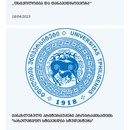
,,ᲤᲡᲘᲥᲝᲚᲝᲒᲘᲐ ᲓᲐ ᲗᲐᲜᲐᲛᲔᲓᲠᲝᲕᲔᲝᲑᲐ''
18/04/2023
ᲒᲐᲜᲐᲮᲚᲔᲑᲣᲚᲘ ᲙᲠᲘᲢᲔᲠᲘᲣᲛᲔᲑᲘ ᲞᲠᲝᲒᲠᲐᲛᲘᲡᲐᲗᲕᲘᲡ
"ᲡᲐᲮᲔᲚᲛᲬᲘᲤᲝ ᲡᲢᲘᲞᲔᲜᲓᲘᲐ ᲡᲢᲣᲓᲔᲜᲢᲔᲑᲡ"