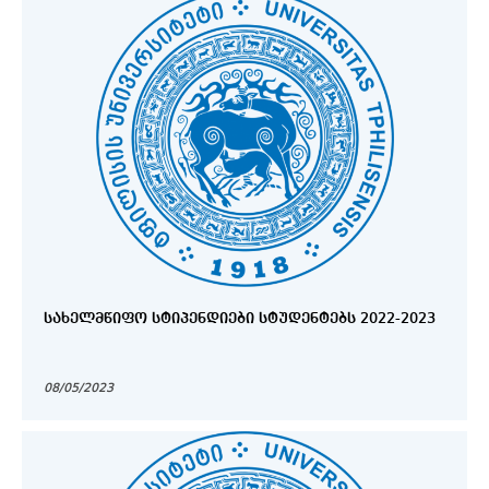
ᲡᲐᲮᲔᲚᲛᲬᲘᲤᲝ ᲡᲢᲘᲞᲔᲜᲓᲘᲔᲑᲘ ᲡᲢᲣᲓᲔᲜᲢᲔᲑᲡ 2022-2023
08/05/2023