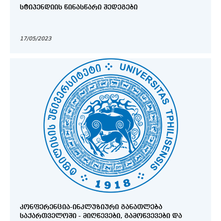
ᲡᲢᲘᲞᲔᲜᲓᲘᲘᲡ ᲬᲘᲜᲐᲡᲬᲐᲠᲘ ᲨᲔᲓᲔᲒᲔᲑᲘ
17/05/2023
ᲙᲝᲜᲤᲔᲠᲔᲜᲪᲘᲐ-ᲘᲜᲙᲚᲣᲖᲘᲣᲠᲘ ᲒᲐᲜᲐᲗᲚᲔᲑᲐ
ᲡᲐᲥᲐᲠᲗᲕᲔᲚᲝᲨᲘ - ᲛᲘᲦᲬᲔᲕᲔᲑᲘ, ᲒᲐᲛᲝᲬᲕᲔᲕᲔᲑᲘ ᲓᲐ