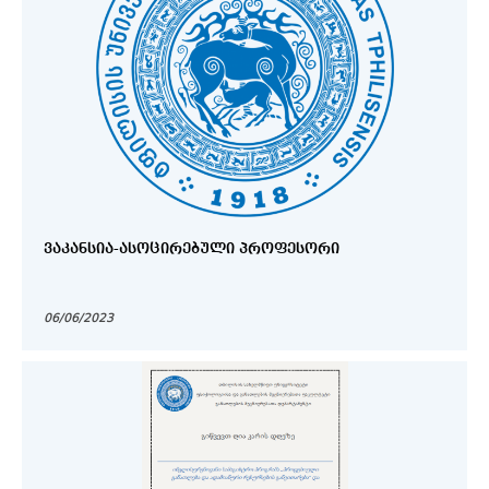
ᲕᲐᲙᲐᲜᲡᲘᲐ-ᲐᲡᲝᲪᲘᲠᲔᲑᲣᲚᲘ ᲞᲠᲝᲤᲔᲡᲝᲠᲘ
06/06/2023