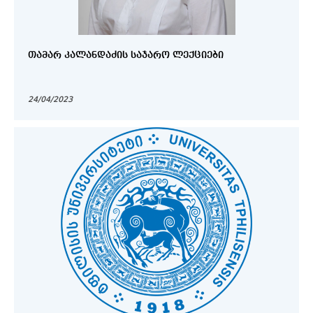
ᲗᲐᲛᲐᲠ ᲙᲐᲚᲐᲜᲓᲐᲫᲘᲡ ᲡᲐᲯᲐᲠᲝ ᲚᲔᲥᲪᲘᲔᲑᲘ
24/04/2023