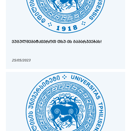
ᲕᲣᲒᲣᲚᲨᲔᲛᲐᲢᲙᲘᲕᲠᲝᲗ ᲗᲡᲣ-ᲘᲡ ᲒᲐᲛᲐᲠᲯᲕᲔᲑᲐᲡ!
25/05/2023