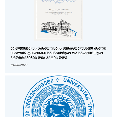
ᲞᲠᲝᲤᲔᲡᲘᲣᲚᲘ ᲒᲐᲜᲐᲗᲚᲔᲑᲘᲡ ᲛᲘᲛᲐᲠᲗᲣᲚᲔᲑᲘᲗ ᲐᲮᲐᲚᲘ
ᲘᲜᲒᲚᲘᲡᲣᲠᲔᲜᲝᲕᲐᲜᲘ ᲡᲐᲛᲐᲒᲘᲡᲢᲠᲝ ᲓᲐ ᲡᲐᲓᲝᲥᲢᲝᲠᲝ
ᲞᲠᲝᲒᲠᲐᲛᲔᲑᲘᲡ ᲦᲘᲐ ᲙᲐᲠᲘᲡ ᲓᲦᲔ
01/06/2023