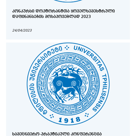
ᲙᲝᲜᲙᲣᲠᲡᲘ ᲓᲝᲥᲢᲝᲠᲐᲜᲢᲗᲐ ᲧᲝᲕᲔᲚᲡᲔᲛᲔᲡᲢᲠᲣᲚᲘ
ᲓᲐᲤᲘᲜᲐᲜᲡᲔᲑᲘᲡ ᲛᲝᲡᲐᲞᲝᲕᲔᲑᲚᲐᲓ 2023
24/04/2023
ᲡᲐᲛᲔᲪᲜᲘᲔᲠᲝ-ᲞᲠᲐᲥᲢᲘᲙᲣᲚᲘ ᲙᲝᲜᲤᲔᲠᲔᲜᲪᲘᲐ