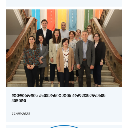
ᲨᲢᲣᲢᲒᲐᲠᲢᲘᲡ ᲣᲜᲘᲕᲔᲠᲡᲘᲢᲔᲢᲘᲡ ᲞᲠᲝᲤᲔᲡᲝᲠᲔᲑᲘᲡ
ᲕᲘᲖᲘᲢᲘ
11/05/2023