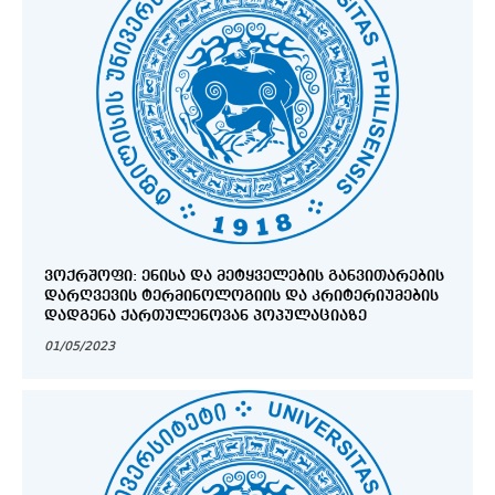
ᲕᲝᲥᲠᲨᲝᲤᲘ: ᲔᲜᲘᲡᲐ ᲓᲐ ᲛᲔᲢᲧᲕᲔᲚᲔᲑᲘᲡ ᲒᲐᲜᲕᲘᲗᲐᲠᲔᲑᲘᲡ
ᲓᲐᲠᲦᲕᲔᲕᲘᲡ ᲢᲔᲠᲛᲘᲜᲝᲚᲝᲒᲘᲘᲡ ᲓᲐ ᲙᲠᲘᲢᲔᲠᲘᲣᲛᲔᲑᲘᲡ
ᲓᲐᲓᲒᲔᲜᲐ ᲥᲐᲠᲗᲣᲚᲔᲜᲝᲕᲐᲜ ᲞᲝᲞᲣᲚᲐᲪᲘᲐᲖᲔ
01/05/2023