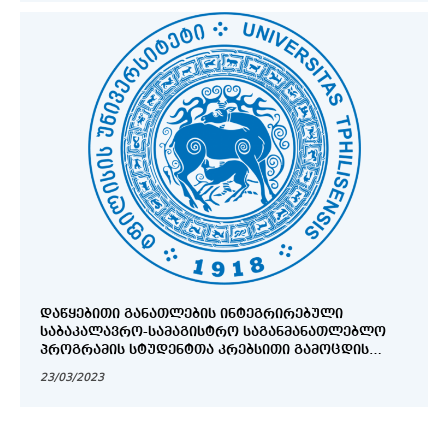
ᲓᲐᲬᲧᲔᲑᲘᲗᲘ ᲒᲐᲜᲐᲗᲚᲔᲑᲘᲡ ᲘᲜᲢᲔᲒᲠᲘᲠᲔᲑᲣᲚᲘ
ᲡᲐᲑᲐᲙᲐᲚᲐᲕᲠᲝ-ᲡᲐᲛᲐᲒᲘᲡᲢᲠᲝ ᲡᲐᲒᲐᲜᲛᲐᲜᲐᲗᲚᲔᲑᲚᲝ
ᲞᲠᲝᲒᲠᲐᲛᲘᲡ ᲡᲢᲣᲓᲔᲜᲢᲗᲐ ᲙᲠᲔᲑᲡᲘᲗᲘ ᲒᲐᲛᲝᲪᲓᲘᲡ
ᲨᲔᲓᲔᲒᲔᲑᲘ
23/03/2023