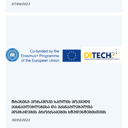
07/04/2023
ᲢᲠᲔᲜᲘᲜᲒ-ᲕᲝᲠᲙᲨᲝᲞᲘ ᲡᲙᲝᲚᲘᲡ ᲛᲝᲥᲛᲔᲓᲘ
ᲛᲐᲡᲬᲐᲕᲚᲔᲑᲚᲔᲑᲘᲡᲐ ᲓᲐ ᲛᲐᲡᲬᲐᲕᲚᲔᲑᲔᲚᲗᲐ
ᲛᲝᲛᲖᲐᲓᲔᲑᲘᲡ ᲞᲠᲝᲒᲠᲐᲛᲔᲑᲘᲡ ᲡᲢᲣᲓᲔᲜᲢᲔᲑᲘᲡᲗᲕᲘᲡ
30/03/2023