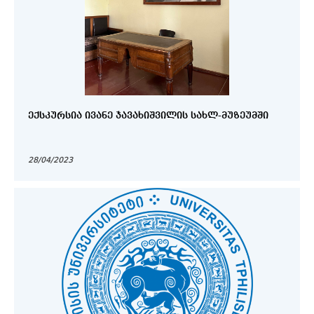
ᲔᲥᲡᲙᲣᲠᲡᲘᲐ ᲘᲕᲐᲜᲔ ᲯᲐᲕᲐᲮᲘᲨᲕᲘᲚᲘᲡ ᲡᲐᲮᲚ-ᲛᲣᲖᲔᲣᲛᲨᲘ
28/04/2023