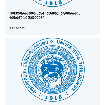
ᲓᲝᲥᲢᲝᲠᲐᲜᲢᲗᲐ ᲡᲐᲡᲢᲘᲞᲔᲜᲓᲘᲝ ᲞᲠᲝᲒᲠᲐᲛᲘᲡ
ᲬᲘᲜᲐᲡᲬᲐᲠᲘ ᲨᲔᲓᲔᲒᲔᲑᲘ
23/05/2023