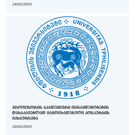
24/02/2020
ᲞᲠᲝᲤᲔᲡᲝᲠᲘᲡ ᲐᲙᲐᲓᲔᲛᲘᲣᲠᲘ ᲗᲐᲜᲐᲛᲓᲔᲑᲝᲑᲔᲑᲘᲡ
ᲓᲐᲡᲐᲙᲐᲕᲔᲑᲚᲐᲓ ᲒᲐᲛᲝᲪᲮᲐᲓᲔᲑᲣᲚᲘ ᲙᲝᲜᲙᲣᲠᲡᲘᲡ
ᲒᲐᲡᲐᲣᲑᲠᲔᲑᲐ
20/02/2020