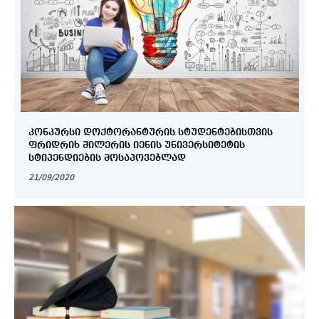
ᲙᲝᲜᲙᲣᲠᲡᲘ ᲓᲝᲥᲢᲝᲠᲐᲜᲢᲣᲠᲘᲡ ᲡᲢᲣᲓᲔᲜᲢᲔᲑᲘᲡᲗᲕᲘᲡ
ᲤᲠᲘᲓᲠᲘᲮ ᲨᲘᲚᲔᲠᲘᲡ ᲘᲔᲜᲘᲡ ᲣᲜᲘᲕᲔᲠᲡᲘᲢᲔᲢᲘᲡ
ᲡᲢᲘᲞᲔᲜᲓᲘᲔᲑᲘᲡ ᲛᲝᲡᲐᲞᲝᲕᲔᲑᲚᲐᲓ
21/09/2020