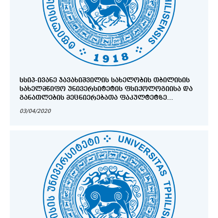
ᲡᲡᲘᲞ-ᲘᲕᲐᲜᲔ ᲯᲐᲕᲐᲮᲘᲨᲕᲘᲚᲘᲡ ᲡᲐᲮᲔᲚᲝᲑᲘᲡ ᲗᲑᲘᲚᲘᲡᲘᲡ
ᲡᲐᲮᲔᲚᲛᲬᲘᲤᲝ ᲣᲜᲘᲕᲔᲠᲡᲘᲢᲔᲢᲘᲡ ᲤᲡᲘᲥᲝᲚᲝᲒᲘᲘᲡᲐ ᲓᲐ
ᲒᲐᲜᲐᲗᲚᲔᲑᲘᲡ ᲛᲔᲪᲜᲘᲔᲠᲔᲑᲐᲗᲐ ᲤᲐᲙᲣᲚᲢᲔᲢᲖᲔ
ᲐᲡᲝᲪᲘᲠᲔᲑᲣᲚᲘ ᲞᲠᲝᲤᲔᲡᲝᲠᲔᲑᲘᲡ ᲡᲐᲛᲡᲐᲮᲣᲠᲨᲘ
03/04/2020
ᲛᲘᲡᲐᲦᲔᲑᲐᲓ ᲙᲝᲜᲙᲣᲠᲡᲘᲡ ᲒᲐᲛᲝᲪᲮᲐᲓᲔᲑᲘᲡ ᲨᲔᲡᲐᲮᲔᲑ