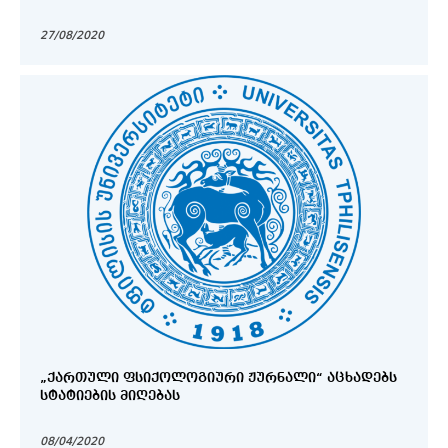
27/08/2020
„ᲥᲐᲠᲗᲣᲚᲘ ᲤᲡᲘᲥᲝᲚᲝᲒᲘᲣᲠᲘ ᲟᲣᲠᲜᲐᲚᲘ“ ᲐᲪᲮᲐᲓᲔᲑᲡ
ᲡᲢᲐᲢᲘᲔᲑᲘᲡ ᲛᲘᲦᲔᲑᲐᲡ
08/04/2020