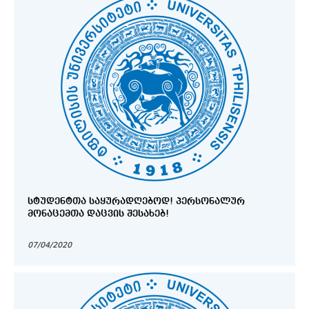
ᲡᲢᲣᲓᲔᲜᲢᲗᲐ ᲡᲐᲧᲣᲠᲐᲓᲦᲔᲑᲝᲓ! ᲞᲔᲠᲡᲝᲜᲐᲚᲣᲠ
ᲛᲝᲜᲐᲪᲔᲛᲗᲐ ᲓᲐᲪᲕᲘᲡ ᲨᲔᲡᲐᲮᲔᲑ!
07/04/2020