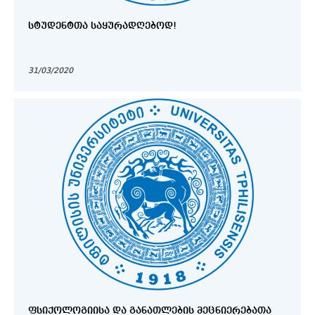
ᲡᲢᲣᲓᲔᲜᲢᲗᲐ ᲡᲐᲧᲣᲠᲐᲓᲦᲔᲑᲝᲓ!
31/03/2020
ᲤᲡᲘᲥᲝᲚᲝᲒᲘᲘᲡᲐ ᲓᲐ ᲒᲐᲜᲐᲗᲚᲔᲑᲘᲡ ᲛᲔᲪᲜᲘᲔᲠᲔᲑᲐᲗᲐ