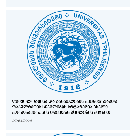
ᲤᲡᲘᲥᲝᲚᲝᲒᲘᲘᲡᲐ ᲓᲐ ᲒᲐᲜᲐᲗᲚᲔᲑᲘᲡ ᲛᲔᲪᲜᲘᲔᲠᲔᲑᲐᲗᲐ
ᲤᲐᲙᲣᲚᲢᲔᲢᲘᲡ ᲡᲬᲐᲕᲚᲔᲑᲘᲡ ᲡᲢᲠᲐᲢᲔᲒᲘᲐ ᲐᲮᲐᲚᲘ
ᲙᲝᲠᲝᲜᲐᲕᲘᲠᲣᲡᲘᲡ ᲗᲐᲕᲘᲓᲐᲜ ᲐᲪᲘᲚᲔᲑᲘᲡ ᲛᲘᲖᲜᲘᲗ
ᲨᲔᲥᲛᲜᲘᲚᲘ ᲕᲘᲗᲐᲠᲔᲑᲘᲡ ᲒᲐᲛᲝ
07/04/2020