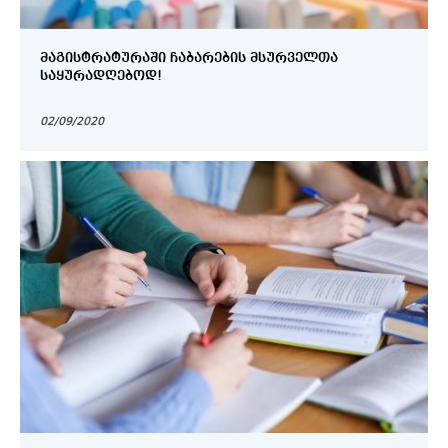
ᲛᲐᲒᲘᲡᲢᲠᲐᲢᲣᲠᲐᲨᲘ ᲩᲐᲑᲐᲠᲔᲑᲘᲡ ᲛᲡᲣᲠᲕᲔᲚᲗᲐ
ᲡᲐᲧᲣᲠᲐᲓᲦᲔᲑᲝᲓ!
02/09/2020