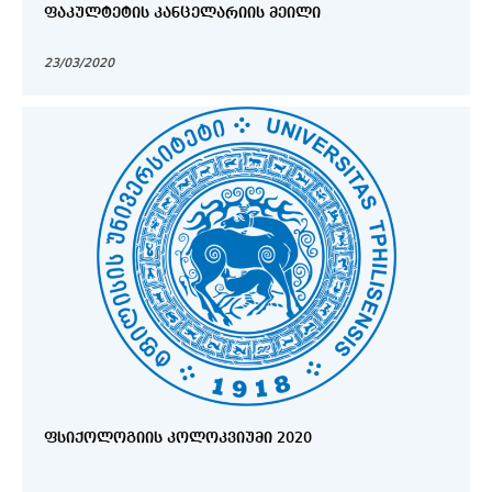
ᲤᲐᲙᲣᲚᲢᲔᲢᲘᲡ ᲙᲐᲜᲪᲔᲚᲐᲠᲘᲘᲡ ᲛᲔᲘᲚᲘ
23/03/2020
ᲤᲡᲘᲥᲝᲚᲝᲒᲘᲘᲡ ᲙᲝᲚᲝᲙᲕᲘᲣᲛᲘ 2020