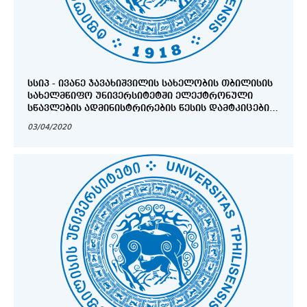
ᲡᲡᲘᲞ - ᲘᲕᲐᲜᲔ ᲯᲐᲕᲐᲮᲘᲨᲕᲘᲚᲘᲡ ᲡᲐᲮᲔᲚᲝᲑᲘᲡ ᲗᲑᲘᲚᲘᲡᲘᲡ
ᲡᲐᲮᲔᲚᲛᲬᲘᲤᲝ ᲣᲜᲘᲕᲔᲠᲡᲘᲢᲔᲢᲨᲘ ᲔᲚᲔᲥᲢᲠᲝᲜᲣᲚᲘ
ᲡᲬᲐᲕᲚᲔᲑᲘᲡ ᲐᲓᲛᲘᲜᲘᲡᲢᲠᲘᲠᲔᲑᲘᲡ ᲬᲔᲡᲘᲡ ᲓᲐᲛᲢᲙᲘᲪᲔᲑᲘᲡ
ᲨᲔᲡᲐᲮᲔᲑ
03/04/2020