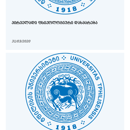
ᲞᲘᲠᲕᲔᲚᲐᲓᲘ ᲤᲡᲘᲥᲝᲚᲝᲒᲘᲣᲠᲘ ᲓᲐᲮᲛᲐᲠᲔᲑᲐ
31/03/2020