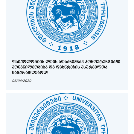
ᲤᲡᲘᲥᲝᲚᲝᲒᲘᲘᲡ ᲓᲦᲘᲡ ᲐᲦᲡᲐᲜᲘᲨᲜᲐᲕ ᲙᲝᲜᲤᲔᲠᲔᲜᲪᲘᲐᲨᲘ
ᲛᲝᲜᲐᲬᲘᲚᲔᲝᲑᲘᲡᲐ ᲓᲐ ᲓᲐᲡᲬᲠᲔᲑᲘᲡ ᲛᲡᲣᲠᲕᲔᲚᲗᲐ
ᲡᲐᲧᲣᲠᲐᲓᲦᲔᲑᲝᲓ!
06/04/2020