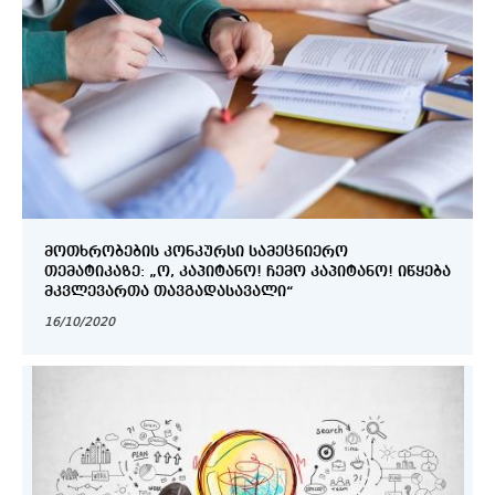
ᲛᲝᲗᲮᲠᲝᲑᲔᲑᲘᲡ ᲙᲝᲜᲙᲣᲠᲡᲘ ᲡᲐᲛᲔᲪᲜᲘᲔᲠᲝ
ᲗᲔᲛᲐᲢᲘᲙᲐᲖᲔ: „Ო, ᲙᲐᲞᲘᲢᲐᲜᲝ! ᲩᲔᲛᲝ ᲙᲐᲞᲘᲢᲐᲜᲝ! ᲘᲬᲧᲔᲑᲐ
ᲛᲙᲕᲚᲔᲕᲐᲠᲗᲐ ᲗᲐᲕᲒᲐᲓᲐᲡᲐᲕᲐᲚᲘ“
16/10/2020