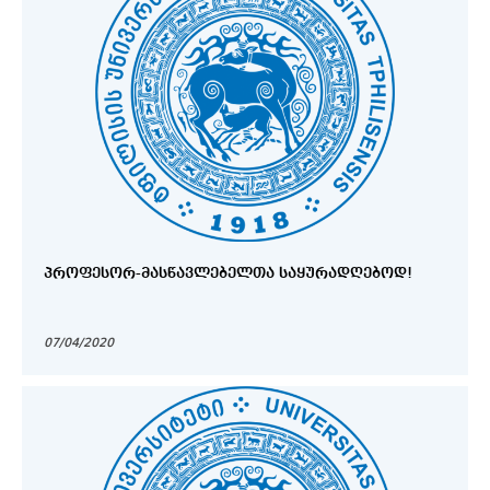
ᲞᲠᲝᲤᲔᲡᲝᲠ-ᲛᲐᲡᲬᲐᲕᲚᲔᲑᲔᲚᲗᲐ ᲡᲐᲧᲣᲠᲐᲓᲦᲔᲑᲝᲓ!
07/04/2020