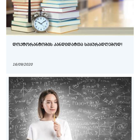
ᲓᲝᲥᲢᲝᲠᲐᲜᲢᲝᲑᲘᲡ ᲙᲐᲜᲓᲘᲓᲐᲢᲗᲐ ᲡᲐᲧᲣᲠᲐᲓᲦᲔᲑᲝᲓ!
16/09/2020