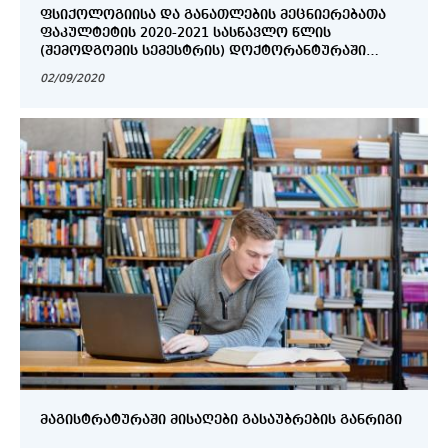
ᲤᲡᲘᲥᲝᲚᲝᲒᲘᲘᲡᲐ ᲓᲐ ᲒᲐᲜᲐᲗᲚᲔᲑᲘᲡ ᲛᲔᲪᲜᲘᲔᲠᲔᲑᲐᲗᲐ
ᲤᲐᲙᲣᲚᲢᲔᲢᲘᲡ 2020-2021 ᲡᲐᲡᲬᲐᲕᲚᲝ ᲬᲚᲘᲡ
(ᲨᲔᲛᲝᲓᲒᲝᲛᲘᲡ ᲡᲔᲛᲔᲡᲢᲠᲘᲡ) ᲓᲝᲥᲢᲝᲠᲐᲜᲢᲣᲠᲐᲨᲘ
ᲛᲘᲡᲐᲦᲔᲑᲘ ᲙᲝᲛᲘᲡᲘᲔᲑᲘᲡ ᲨᲔᲛᲐᲓᲒᲔᲜᲚᲝᲑᲐ ᲓᲐ
02/09/2020
ᲒᲐᲡᲐᲣᲑᲠᲔᲑᲘᲡ ᲗᲐᲠᲘᲦᲘ
ᲛᲐᲒᲘᲡᲢᲠᲐᲢᲣᲠᲐᲨᲘ ᲛᲘᲡᲐᲦᲔᲑᲘ ᲒᲐᲡᲐᲣᲑᲠᲔᲑᲘᲡ ᲒᲐᲜᲠᲘᲒᲘ