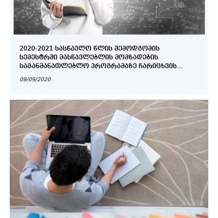
2020-2021 ᲡᲐᲡᲬᲐᲕᲚᲝ ᲬᲚᲘᲡ ᲨᲔᲛᲝᲓᲒᲝᲛᲘᲡ
ᲡᲔᲛᲔᲡᲢᲠᲨᲘ ᲛᲐᲡᲬᲐᲕᲚᲔᲑᲚᲘᲡ ᲛᲝᲛᲖᲐᲓᲔᲑᲘᲡ
ᲡᲐᲒᲐᲜᲛᲐᲜᲐᲗᲚᲔᲑᲚᲝ ᲞᲠᲝᲒᲠᲐᲛᲐᲖᲔ ᲩᲐᲠᲘᲪᲮᲕᲘᲡ
ᲛᲡᲣᲠᲕᲔᲚ ᲐᲞᲚᲘᲙᲐᲜᲢᲗᲐ ᲡᲐᲧᲣᲠᲐᲓᲦᲔᲑᲝᲓ!
09/09/2020