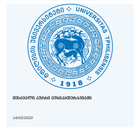
ᲨᲔᲡᲐᲕᲐᲚᲘ ᲙᲣᲠᲡᲘ ᲛᲣᲡᲘᲙᲐᲗᲔᲠᲐᲞᲘᲐᲨᲘ
14/02/2020