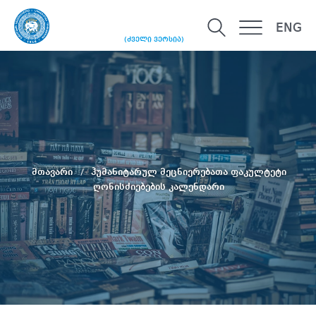
ENG
(ძველი ვერსია)
მთავარი
ჰუმანიტარულ მეცნიერებათა ფაკულტეტი
ღონისძიებების კალენდარი