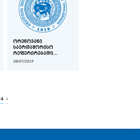
ᲝᲠᲔᲜᲝᲕᲐᲜᲘ
ᲡᲐᲔᲠᲗᲐᲨᲝᲠᲘᲡᲝ
ᲠᲔᲤᲔᲠᲘᲠᲔᲑᲐᲓᲘ
ᲥᲐᲠᲗᲣᲚᲘ
08/07/2019
ᲤᲡᲘᲥᲝᲚᲝᲒᲘᲣᲠᲘ
ᲟᲣᲠᲜᲐᲚᲘᲡ I ᲜᲝᲛᲠᲘᲡ
ᲞᲠᲔᲖᲔᲜᲢᲐᲪᲘᲐ
24
›