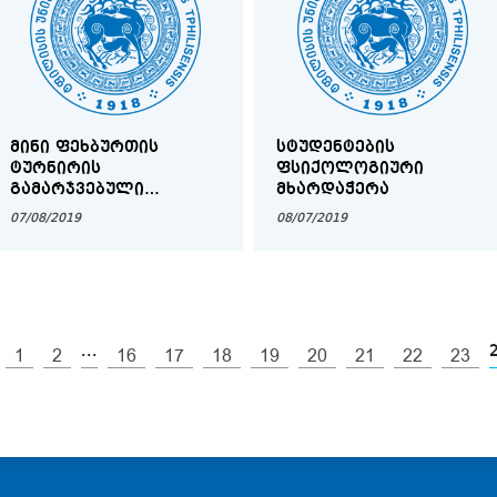
ᲛᲘᲜᲘ ᲤᲔᲮᲑᲣᲠᲗᲘᲡ
ᲡᲢᲣᲓᲔᲜᲢᲔᲑᲘᲡ
ᲢᲣᲠᲜᲘᲠᲘᲡ
ᲤᲡᲘᲥᲝᲚᲝᲒᲘᲣᲠᲘ
ᲒᲐᲛᲐᲠᲯᲕᲔᲑᲣᲚᲘ
ᲛᲮᲐᲠᲓᲐᲭᲔᲠᲐ
ᲤᲡᲘᲥᲝᲚᲝᲒᲘᲘᲡᲐ ᲓᲐ
07/08/2019
08/07/2019
ᲒᲐᲜᲐᲗᲚᲔᲑᲘᲡ
ᲛᲔᲪᲜᲘᲔᲠᲔᲑᲐᲗᲐ
ᲤᲐᲙᲣᲚᲢᲔᲢᲘᲡ ᲒᲣᲜᲓᲘᲐ
...
1
2
16
17
18
19
20
21
22
23