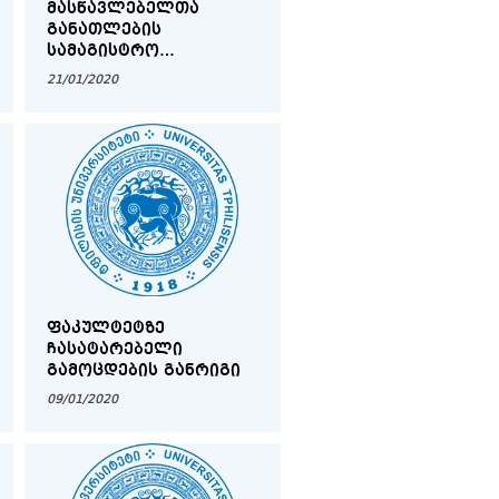
ᲛᲐᲡᲬᲐᲕᲚᲔᲑᲔᲚᲗᲐ
ᲒᲐᲜᲐᲗᲚᲔᲑᲘᲡ
ᲡᲐᲛᲐᲒᲘᲡᲢᲠᲝ
ᲡᲐᲒᲐᲜᲛᲐᲜᲐᲗᲚᲔᲑᲚᲝ
21/01/2020
ᲞᲠᲝᲒᲠᲐᲛᲘᲡ ᲞᲘᲠᲕᲔᲚᲘ
ᲡᲔᲛᲔᲡᲢᲠᲘᲡ ᲡᲢᲣᲓᲔᲜᲢᲗᲐ
ᲡᲐᲧᲣᲠᲐᲓᲦᲔᲑᲝᲓ!
ᲤᲐᲙᲣᲚᲢᲔᲢᲖᲔ
ᲩᲐᲡᲐᲢᲐᲠᲔᲑᲔᲚᲘ
ᲒᲐᲛᲝᲪᲓᲔᲑᲘᲡ ᲒᲐᲜᲠᲘᲒᲘ
09/01/2020