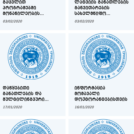
ᲒᲐᲪᲕᲚᲘᲗ
ᲚᲐᲢᲕᲘᲘᲡ ᲒᲐᲜᲐᲗᲚᲔᲑᲘᲡ
ᲞᲠᲝᲒᲠᲐᲛᲔᲑᲨᲘ
ᲒᲐᲜᲕᲘᲗᲐᲠᲔᲑᲘᲡ
ᲛᲝᲜᲐᲬᲘᲚᲔᲝᲑᲘᲡ
ᲡᲐᲮᲔᲚᲛᲬᲘᲤᲝ
ᲛᲡᲣᲠᲕᲔᲚ ᲡᲢᲣᲓᲔᲜᲢᲗᲐ
ᲡᲐᲐᲒᲔᲜᲢᲝᲡ
03/02/2020
03/02/2020
ᲡᲐᲧᲣᲠᲐᲓᲦᲔᲑᲝᲓ!
ᲡᲢᲘᲞᲔᲜᲓᲘᲔᲑᲘ
ᲡᲐᲥᲐᲠᲗᲕᲔᲚᲝᲡ
ᲛᲝᲥᲐᲚᲐᲥᲔ
ᲡᲢᲣᲓᲔᲜᲢᲔᲑᲘᲡᲐ ᲓᲐ
ᲐᲙᲐᲓᲔᲛᲘᲣᲠᲘ
ᲞᲔᲠᲡᲝᲜᲐᲚᲘᲡᲗᲕᲘᲡ!
ᲓᲐᲬᲧᲔᲑᲘᲗᲘ
ᲘᲜᲤᲝᲠᲛᲐᲪᲘᲐ
ᲒᲐᲜᲐᲗᲚᲔᲑᲘᲡ ᲓᲐ
ᲛᲝᲛᲐᲕᲐᲚᲘ
ᲛᲣᲚᲢᲘᲚᲘᲜᲒᲕᲣᲠᲘ
ᲓᲝᲥᲢᲝᲠᲐᲜᲢᲔᲑᲘᲡᲗᲕᲘᲡ
ᲒᲐᲜᲐᲗᲚᲔᲑᲘᲡ
17/01/2020
16/01/2020
ᲡᲐᲒᲐᲜᲛᲐᲜᲐᲗᲚᲔᲑᲚᲝ
ᲡᲐᲑᲐᲙᲐᲚᲐᲕᲠᲝ
ᲞᲠᲝᲒᲠᲐᲛᲔᲑᲘᲡ
ᲡᲢᲣᲓᲔᲜᲢᲗᲐ
ᲡᲐᲧᲣᲠᲐᲓᲦᲔᲑᲝᲓ!