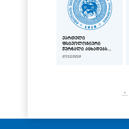
ᲞᲠᲝᲤᲔᲡᲝᲠᲘᲡ
ᲡᲐᲛᲡᲐᲮᲣᲠᲨᲘ ᲛᲘᲡᲐᲦᲔᲑᲐᲓ
ᲙᲝᲜᲙᲣᲠᲡᲘᲡ
ᲒᲐᲛᲝᲪᲮᲐᲓᲔᲑᲘᲡ ᲨᲔᲡᲐᲮᲔᲑ
ᲥᲐᲠᲗᲣᲚᲘ
ᲤᲡᲘᲥᲝᲚᲝᲒᲘᲣᲠᲘ
ᲟᲣᲠᲜᲐᲚᲘ ᲐᲪᲮᲐᲓᲔᲑᲡ
ᲡᲢᲐᲢᲘᲔᲑᲘᲡ ᲛᲘᲦᲔᲑᲐᲡ
07/12/2019
‹