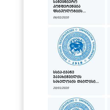
ᲡᲐᲛᲔᲪᲜᲘᲔᲠᲝ
ᲙᲝᲜᲤᲔᲠᲔᲜᲪᲘᲐ
ᲤᲡᲘᲥᲝᲚᲝᲒᲘᲘᲡ
ᲡᲐᲔᲠᲗᲐᲨᲝᲠᲘᲡᲝ ᲓᲦᲘᲡ
06/02/2020
ᲐᲦᲡᲐᲜᲘᲨᲜᲐᲕᲐᲓ
ᲡᲡᲘᲞ-ᲘᲕᲐᲜᲔ
ᲯᲐᲕᲐᲮᲘᲨᲕᲘᲚᲘᲡ
ᲡᲐᲮᲔᲚᲝᲑᲘᲡ ᲗᲑᲘᲚᲘᲡᲘᲡ
ᲡᲐᲮᲔᲚᲛᲬᲘᲤᲝ
20/01/2020
ᲣᲜᲘᲕᲔᲠᲡᲘᲢᲔᲢᲘᲡ
ᲤᲡᲘᲥᲝᲚᲝᲒᲘᲘᲡᲐ ᲓᲐ
ᲒᲐᲜᲐᲗᲚᲔᲑᲘᲡ
ᲛᲔᲪᲜᲘᲔᲠᲔᲑᲐᲗᲐ
ᲤᲐᲙᲣᲚᲢᲔᲢᲖᲔ