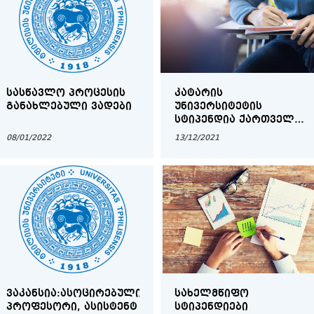
ᲡᲐᲡᲬᲐᲕᲚᲝ ᲞᲠᲝᲪᲔᲡᲘᲡ
ᲙᲐᲢᲐᲠᲘᲡ
ᲒᲐᲜᲐᲮᲚᲔᲑᲣᲚᲘ ᲕᲐᲓᲔᲑᲘ
ᲣᲜᲘᲕᲔᲠᲡᲘᲢᲔᲢᲘᲡ
ᲡᲢᲘᲞᲔᲜᲓᲘᲐ ᲥᲐᲠᲗᲕᲔᲚᲘ
ᲡᲢᲣᲓᲔᲜᲢᲔᲑᲘᲡᲗᲕᲘᲡ
08/01/2022
13/12/2021
ᲐᲠᲐᲑᲣᲚᲘ ᲔᲜᲘᲡ
ᲨᲔᲛᲡᲬᲐᲕᲚᲔᲚ
ᲞᲠᲝᲒᲠᲐᲛᲐᲖᲔ - ARABIC
PROGRAM FOR NON-
NATIVE SPEAKERS
ᲕᲐᲙᲐᲜᲡᲘᲐ:ᲐᲡᲝᲪᲘᲠᲔᲑᲣᲚᲘ
ᲡᲐᲮᲔᲚᲛᲬᲘᲤᲝ
ᲞᲠᲝᲤᲔᲡᲝᲠᲘ, ᲐᲡᲘᲡᲢᲔᲜᲢ
ᲡᲢᲘᲞᲔᲜᲓᲘᲔᲑᲘ