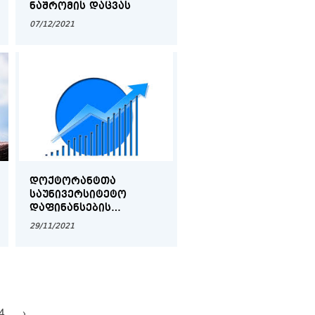
ᲜᲐᲨᲠᲝᲛᲘᲡ ᲓᲐᲪᲕᲐᲡ
07/12/2021
ᲓᲝᲥᲢᲝᲠᲐᲜᲢᲗᲐ
ᲡᲐᲣᲜᲘᲕᲔᲠᲡᲘᲢᲔᲢᲝ
ᲓᲐᲤᲘᲜᲐᲜᲡᲔᲑᲘᲡ
ᲬᲘᲜᲐᲡᲬᲐᲠᲘ ᲨᲔᲓᲔᲒᲔᲑᲘ
29/11/2021
4
›