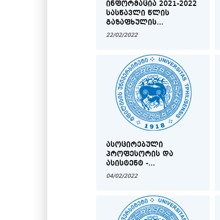
ᲘᲜᲤᲝᲠᲛᲐᲪᲘᲐ 2021-2022
ᲡᲐᲡᲬᲐᲕᲚᲘ ᲬᲚᲘᲡ
ᲒᲐᲖᲐᲤᲮᲣᲚᲘᲡ
ᲡᲔᲛᲔᲡᲢᲠᲨᲘ ᲡᲐᲡᲬᲐᲕᲚᲝ
22/02/2022
ᲞᲠᲝᲪᲔᲡᲘᲡ ᲬᲐᲠᲛᲐᲠᲗᲕᲘᲡ
ᲨᲔᲡᲐᲮᲔᲑ
ᲤᲡᲘᲥᲝᲚᲝᲒᲘᲘᲡᲐ ᲓᲐ
ᲒᲐᲜᲐᲗᲚᲔᲑᲘᲡ
ᲛᲔᲪᲜᲘᲔᲠᲔᲑᲐᲗᲐ
ᲤᲐᲙᲣᲚᲢᲔᲢᲖᲔ
ᲐᲡᲝᲪᲘᲠᲔᲑᲣᲚᲘ
ᲞᲠᲝᲤᲔᲡᲝᲠᲘᲡ ᲓᲐ
ᲐᲡᲘᲡᲢᲔᲜᲢ -
ᲞᲠᲝᲤᲔᲡᲝᲠᲘᲡ
04/02/2022
ᲙᲝᲜᲙᲣᲠᲡᲔᲑᲘᲡ
ᲨᲔᲛᲐᲯᲐᲛᲔᲑᲔᲚᲘ ᲝᲥᲛᲘ