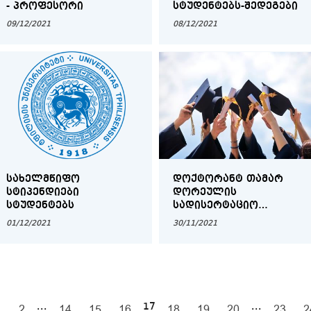
- ᲞᲠᲝᲤᲔᲡᲝᲠᲘ
ᲡᲢᲣᲓᲔᲜᲢᲔᲑᲡ-ᲨᲔᲓᲔᲒᲔᲑᲘ
09/12/2021
08/12/2021
ᲡᲐᲮᲔᲚᲛᲬᲘᲤᲝ
ᲓᲝᲥᲢᲝᲠᲐᲜᲢ ᲗᲐᲛᲐᲠ
ᲡᲢᲘᲞᲔᲜᲓᲘᲔᲑᲘ
ᲓᲝᲠᲔᲣᲚᲘᲡ
ᲡᲢᲣᲓᲔᲜᲢᲔᲑᲡ
ᲡᲐᲓᲘᲡᲔᲠᲢᲐᲪᲘᲝ
ᲜᲐᲨᲠᲝᲛᲘᲡ ᲓᲐᲪᲕᲐ
01/12/2021
30/11/2021
...
17
...
1
2
14
15
16
18
19
20
23
2