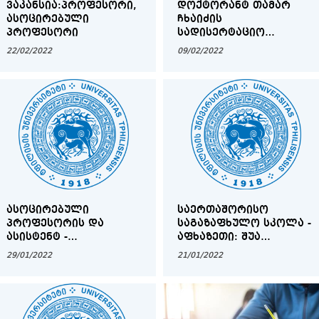
ᲕᲐᲙᲐᲜᲡᲘᲐ:ᲞᲠᲝᲤᲔᲡᲝᲠᲘ,
ᲓᲝᲥᲢᲝᲠᲐᲜᲢ ᲗᲐᲛᲐᲠ
ᲐᲡᲝᲪᲘᲠᲔᲑᲣᲚᲘ
ᲩᲮᲐᲘᲫᲘᲡ
ᲞᲠᲝᲤᲔᲡᲝᲠᲘ
ᲡᲐᲓᲘᲡᲔᲠᲢᲐᲪᲘᲝ
ᲜᲐᲨᲠᲝᲛᲘᲡ ᲓᲐᲪᲕᲐᲡ
22/02/2022
09/02/2022
ᲐᲡᲝᲪᲘᲠᲔᲑᲣᲚᲘ
ᲡᲐᲔᲠᲗᲐᲨᲝᲠᲘᲡᲝ
ᲞᲠᲝᲤᲔᲡᲝᲠᲘᲡ ᲓᲐ
ᲡᲐᲒᲐᲖᲐᲤᲮᲣᲚᲝ ᲡᲙᲝᲚᲐ -
ᲐᲡᲘᲡᲢᲔᲜᲢ -
ᲐᲤᲮᲐᲖᲔᲗᲘ: ᲨᲣᲐ
ᲞᲠᲝᲤᲔᲡᲝᲠᲘᲡ
ᲡᲐᲣᲙᲣᲜᲔᲔᲑᲘᲓᲐᲜ
29/01/2022
21/01/2022
ᲙᲝᲜᲙᲣᲠᲡᲔᲑᲘᲡ
ᲓᲦᲔᲛᲓᲔ (ᲘᲡᲢᲝᲠᲘᲣᲚ-
ᲒᲐᲡᲐᲣᲑᲠᲔᲑᲘᲡ ᲒᲐᲜᲠᲘᲒᲘ
ᲙᲣᲚᲢᲣᲠᲝᲚᲝᲒᲘᲣᲠᲘ
ᲐᲡᲞᲔᲥᲢᲔᲑᲘ)