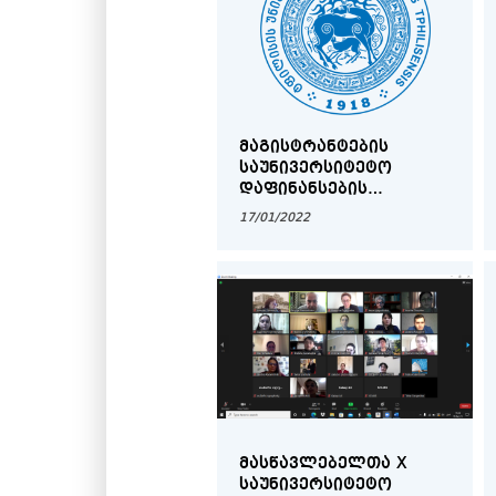
ᲛᲐᲒᲘᲡᲢᲠᲐᲜᲢᲔᲑᲘᲡ
ᲡᲐᲣᲜᲘᲕᲔᲠᲡᲘᲢᲔᲢᲝ
ᲓᲐᲤᲘᲜᲐᲜᲡᲔᲑᲘᲡ
ᲨᲔᲓᲔᲒᲔᲑᲘ
17/01/2022
ᲛᲐᲡᲬᲐᲕᲚᲔᲑᲔᲚᲗᲐ X
ᲡᲐᲣᲜᲘᲕᲔᲠᲡᲘᲢᲔᲢᲝ