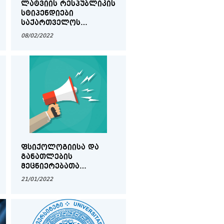
ᲚᲐᲢᲕᲘᲘᲡ ᲠᲔᲡᲞᲣᲑᲚᲘᲙᲘᲡ
ᲡᲢᲘᲞᲔᲜᲓᲘᲔᲑᲘ
ᲡᲐᲥᲐᲠᲗᲕᲔᲚᲝᲡ
ᲛᲝᲥᲐᲚᲐᲥᲔ
08/02/2022
ᲡᲢᲣᲓᲔᲜᲢᲔᲑᲘᲡᲐ ᲓᲐ
ᲐᲙᲐᲓᲔᲛᲘᲣᲠᲘ
ᲞᲔᲠᲡᲝᲜᲐᲚᲘᲡᲗᲕᲘᲡ
ᲤᲡᲘᲥᲝᲚᲝᲒᲘᲘᲡᲐ ᲓᲐ
ᲒᲐᲜᲐᲗᲚᲔᲑᲘᲡ
ᲛᲔᲪᲜᲘᲔᲠᲔᲑᲐᲗᲐ
ᲤᲐᲙᲣᲚᲢᲔᲢᲘᲡ
21/01/2022
ᲓᲝᲥᲢᲝᲠᲐᲜᲢᲣᲠᲘᲡ
ᲡᲐᲒᲐᲜᲛᲐᲜᲐᲗᲚᲔᲑᲚᲝ
ᲞᲠᲝᲒᲠᲐᲛᲔᲑᲘᲡ
„ᲡᲝᲪᲘᲐᲚᲣᲠᲘ,
ᲞᲝᲚᲘᲢᲘᲙᲣᲠᲘ ᲓᲐ