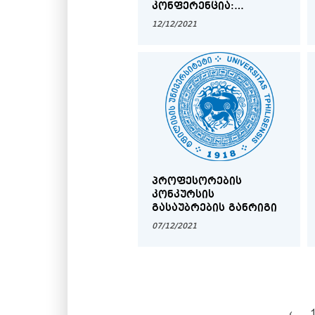
ᲙᲝᲜᲤᲔᲠᲔᲜᲪᲘᲐ:
,,ᲣᲜᲘᲕᲔᲠᲡᲘᲢᲔᲢᲘ
12/12/2021
ᲡᲙᲝᲚᲐᲡ - ᲡᲙᲝᲚᲐ
ᲣᲜᲘᲕᲔᲠᲡᲘᲢᲔᲢᲡ”.
ᲞᲠᲝᲤᲔᲡᲝᲠᲔᲑᲘᲡ
ᲙᲝᲜᲙᲣᲠᲡᲘᲡ
ᲒᲐᲡᲐᲣᲑᲠᲔᲑᲘᲡ ᲒᲐᲜᲠᲘᲒᲘ
07/12/2021
‹